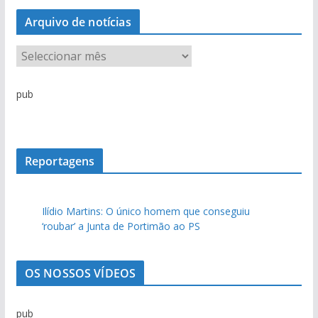
Arquivo de notícias
A
r
q
pub
u
i
v
o
Reportagens
d
e
Ilídio Martins: O único homem que conseguiu
n
‘roubar’ a Junta de Portimão ao PS
o
t
í
OS NOSSOS VÍDEOS
c
i
pub