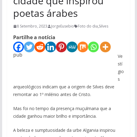
cidade que inspirou
poetas árabes
8 Setembro, 2023
JorgeEusebio
Foto do dia
,
Silves
Partilhe a notícia
pub
Ve
stí
gio
s
arqueológicos indicam que a origem de Silves deve
remontar ao 1º milénio antes de Cristo.
Mas foi no tempo da presença muçulmana que a
cidade ganhou maior brilho e importância.
A beleza e sumptuosidade da urbe Algarvia inspirou