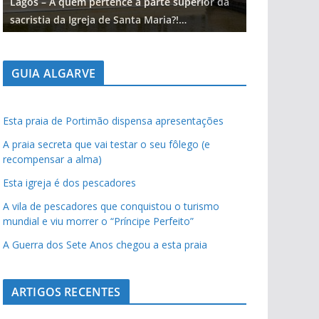
Lagos – A quem pertence a parte superior da
Lagos – A qu
sacristia da Igreja de Santa Maria?!…
sacristia da 
GUIA ALGARVE
Esta praia de Portimão dispensa apresentações
A praia secreta que vai testar o seu fôlego (e
recompensar a alma)
Esta igreja é dos pescadores
A vila de pescadores que conquistou o turismo
mundial e viu morrer o “Príncipe Perfeito”
A Guerra dos Sete Anos chegou a esta praia
ARTIGOS RECENTES