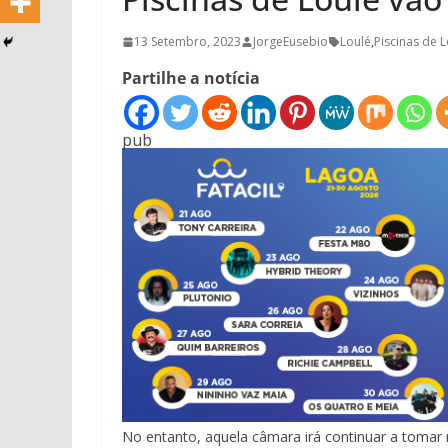
13 Setembro, 2023
JorgeEusebio
Loulé
,
Piscinas de 
Partilhe a notícia
pub
No entanto, aquela câmara irá continuar a tomar