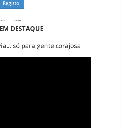
Lagos – A quem pertence a parte superior da
sacristia da Igreja de Santa Maria?!…
……………….
 EM DESTAQUE
ia… só para gente corajosa