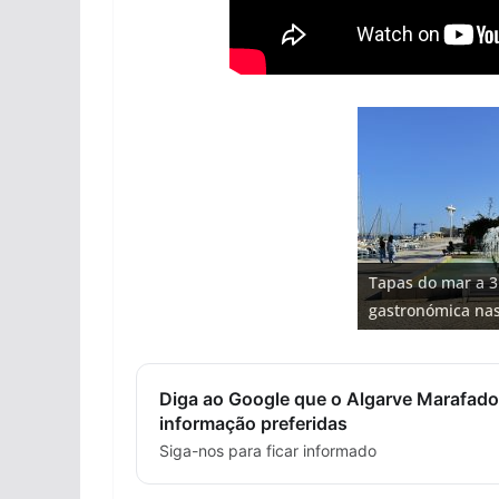
Projeto milionári
Foto do dia: uma
Milagre da água.
Tapas do mar a 3
milhões de euros
Tempestades rou
entre redes e fáb
Algarve voltam a 
gastronómica nas
hotéis (com vídeo
arribas em risco 
Diga ao Google que o Algarve Marafado
informação preferidas
Siga-nos para ficar informado