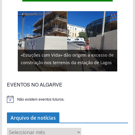
«Estações com Vida» dão origem a excesso de
construção nos terrenos da estação de Lagos
EVENTOS NO ALGARVE
Não existem eventos futuros.
A
v
i
s
Arquivo de notícias
o
A