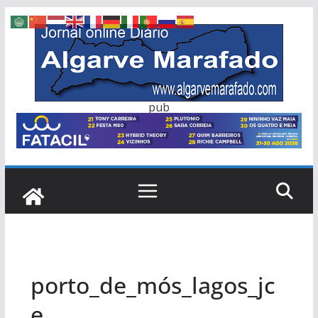
Skip
to
content
pub
porto_de_mós_lagos_jc
e