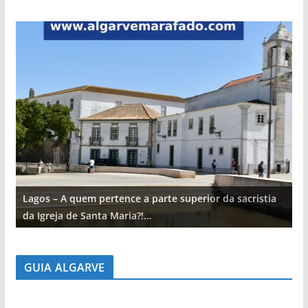
Lagos – A quem pertence a parte superior da sacristia
L
da Igreja de Santa Maria?!…
d
GUIA ALGARVE