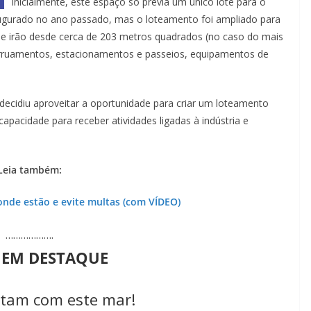
Inicialmente, este espaço só previa um único lote para o
naugurado no ano passado, mas o loteamento foi ampliado para
que irão desde cerca de 203 metros quadrados (no caso do mais
rruamentos, estacionamentos e passeios, equipamentos de
decidiu aproveitar a oportunidade para criar um loteamento
apacidade para receber atividades ligadas à indústria e
Leia também:
 onde estão e evite multas (com VÍDEO)
……………….
 EM DESTAQUE
tam com este mar!