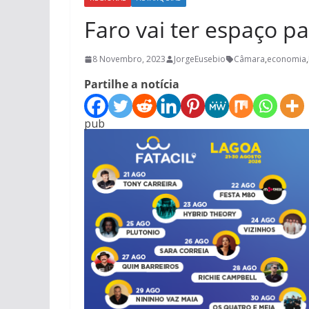
Faro vai ter espaço pa
8 Novembro, 2023
JorgeEusebio
Câmara
,
economia
,
Partilhe a notícia
pub