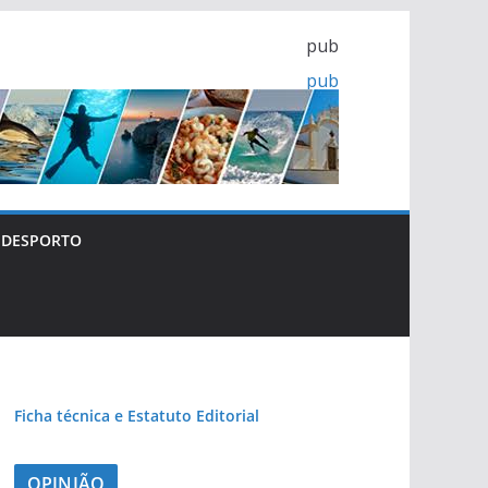
pub
pub
pub
DESPORTO
pub
Ficha técnica e Estatuto Editorial
pub
OPINIÃO