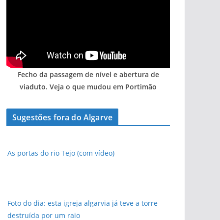
Fecho da passagem de nível e abertura de
viaduto. Veja o que mudou em Portimão
pub
pub
Sugestões fora do Algarve
As portas do rio Tejo (com vídeo)
Foto do dia: esta igreja algarvia já teve a torre
destruída por um raio