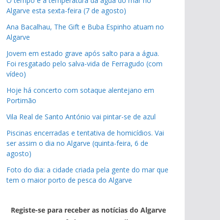
O tempo e a temperatura da água do mar no
pub
Algarve esta sexta-feira (7 de agosto)
Ana Bacalhau, The Gift e Buba Espinho atuam no
Algarve
Jovem em estado grave após salto para a água.
Foi resgatado pelo salva-vida de Ferragudo (com
vídeo)
Hoje há concerto com sotaque alentejano em
Portimão
Vila Real de Santo António vai pintar-se de azul
Piscinas encerradas e tentativa de homicídios. Vai
ser assim o dia no Algarve (quinta-feira, 6 de
agosto)
Foto do dia: a cidade criada pela gente do mar que
tem o maior porto de pesca do Algarve
Registe-se para receber as notícias do Algarve