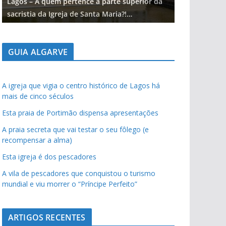
Lagos – A quem pertence a parte superior da
Lagos – A qu
sacristia da Igreja de Santa Maria?!…
sacristia da 
GUIA ALGARVE
A igreja que vigia o centro histórico de Lagos há
mais de cinco séculos
Esta praia de Portimão dispensa apresentações
A praia secreta que vai testar o seu fôlego (e
recompensar a alma)
Esta igreja é dos pescadores
A vila de pescadores que conquistou o turismo
mundial e viu morrer o “Príncipe Perfeito”
ARTIGOS RECENTES