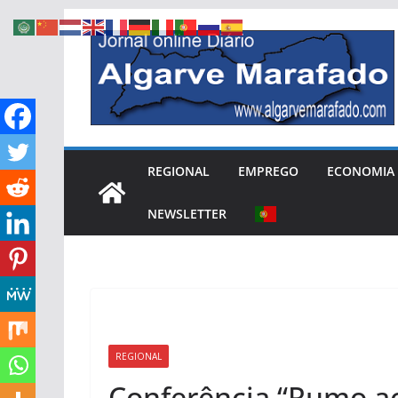
Skip
to
content
REGIONAL
EMPREGO
ECONOMIA
NEWSLETTER
REGIONAL
Conferência “Rumo a