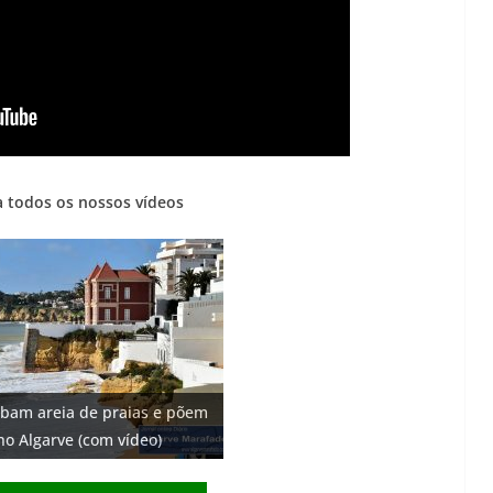
 todos os nossos vídeos
o: investimento de 108
bam areia de praias e põem
 cidade algarvia que cresceu
 euros cada. Nova rota
 Fontes emblemáticas do
 na construção de dois
no Algarve (com vídeo)
ricas
ce no Algarve
ter vida (com vídeo)
)