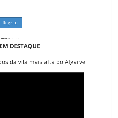
Lagos – A quem pertence a parte superior da
sacristia da Igreja de Santa Maria?!…
……………….
 EM DESTAQUE
os da vila mais alta do Algarve