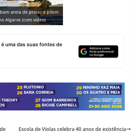
bam areia de praias e põem
no Algarve (com vídeo)
 é uma das suas fontes de
úde
Escola de Violas celebra 40 anos de existência