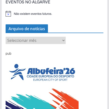
EVENTOS NO ALGARVE
Não existem eventos futuros.
A
v
i
s
Arquivo de notícias
o
A
r
q
pub
u
i
v
o
d
e
n
o
t