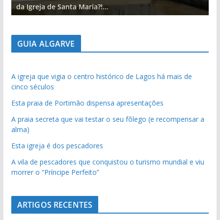
da Igreja de Santa Maria?!…
d
GUIA ALGARVE
A igreja que vigia o centro histórico de Lagos há mais de
cinco séculos
Esta praia de Portimão dispensa apresentações
A praia secreta que vai testar o seu fôlego (e recompensar a
alma)
Esta igreja é dos pescadores
A vila de pescadores que conquistou o turismo mundial e viu
morrer o “Príncipe Perfeito”
ARTIGOS RECENTES