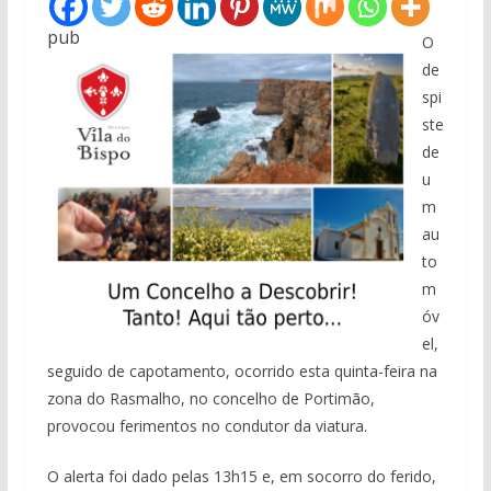
pub
O
de
spi
ste
de
u
m
au
to
m
óv
el,
seguido de capotamento, ocorrido esta quinta-feira na
zona do Rasmalho, no concelho de Portimão,
provocou ferimentos no condutor da viatura.
O alerta foi dado pelas 13h15 e, em socorro do ferido,