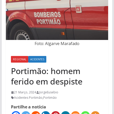
Foto: Algarve Marafado
REGIONAL
ACIDENTES
Portimão: homem
ferido em despiste
21 Março, 2024
JorgeEusebio
Acidentes Portimão
,
Portimão
Partilhe a notícia