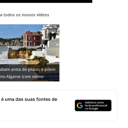
a todos os nossos vídeos
io: investimento de 108
 cidade algarvia que cresceu
. Fontes emblemáticas do
bam areia de praias e põem
s na construção de dois
 euros cada. Nova rota
bricas
 ter vida (com vídeo)
 no Algarve (com vídeo)
o)
sce no Algarve
 é uma das suas fontes de