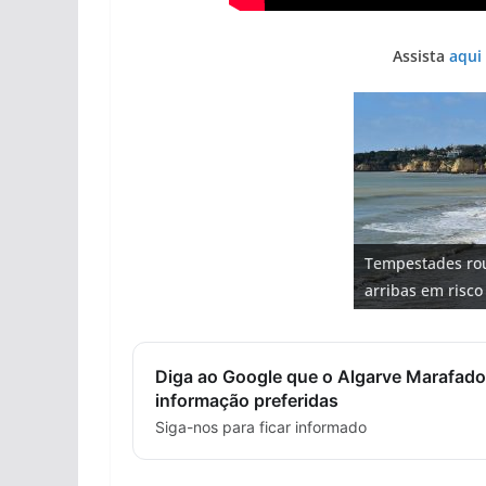
Assista
aqui
Projeto milionár
Foto do dia: uma
Milagre da água
Tempestades rou
milhões de euro
Tapas do mar a 3
entre redes e fá
Algarve voltam a
arribas em risco
hotéis (com víde
gastronómica na
Diga ao Google que o Algarve Marafado
informação preferidas
Siga-nos para ficar informado