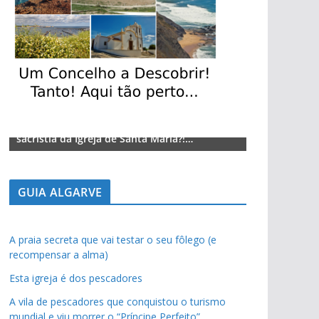
Lagos – A quem pertence a parte superior da
Lagos – A qu
sacristia da Igreja de Santa Maria?!…
sacristia da 
GUIA ALGARVE
A praia secreta que vai testar o seu fôlego (e
recompensar a alma)
Esta igreja é dos pescadores
A vila de pescadores que conquistou o turismo
mundial e viu morrer o “Príncipe Perfeito”