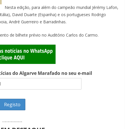
Nesta edição, para além do campeão mundial Jérémy Lafon,
Itália), David Duarte (Espanha) e os portugueses Rodrigo
boia, André Guerreiro e Barradinhas.
ento de bilhete prévio no Auditório Carlos do Carmo.
Lagos – A quem pertence a parte superior da
sacristia da Igreja de Santa Maria?!…
tícias do Algarve Marafado no seu e-mail
……………….