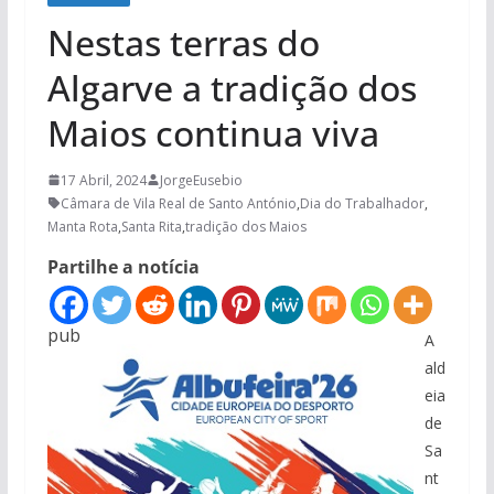
Nestas terras do
Algarve a tradição dos
Maios continua viva
17 Abril, 2024
JorgeEusebio
Câmara de Vila Real de Santo António
,
Dia do Trabalhador
,
Manta Rota
,
Santa Rita
,
tradição dos Maios
Partilhe a notícia
pub
A
ald
eia
de
Sa
nt