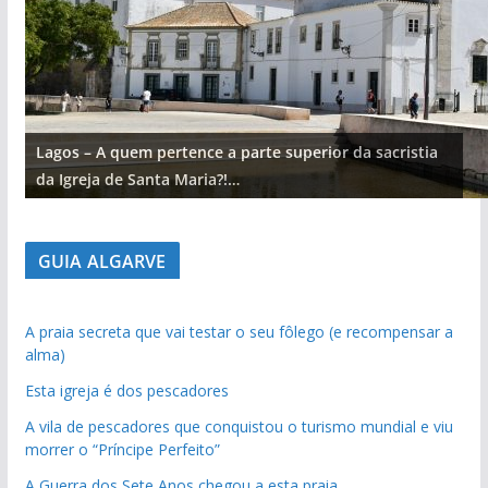
Lagos – A quem pertence a parte superior da sacristia
da Igreja de Santa Maria?!…
GUIA ALGARVE
A praia secreta que vai testar o seu fôlego (e recompensar a
alma)
Esta igreja é dos pescadores
A vila de pescadores que conquistou o turismo mundial e viu
morrer o “Príncipe Perfeito”
A Guerra dos Sete Anos chegou a esta praia