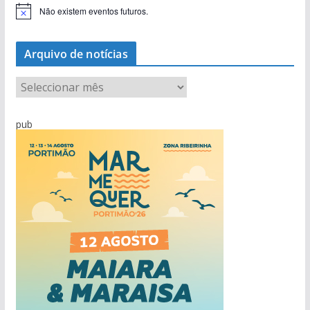
Não existem eventos futuros.
A
v
i
s
Arquivo de notícias
o
A
r
q
pub
u
i
v
o
d
e
n
o
t
í
c