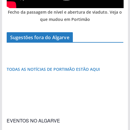
Fecho da passagem de nível e abertura de viaduto. Veja o
que mudou em Portimão
Sugestões fora do Algarve
A piscina natural com cascata
Foto do dia: a aldeia do interior do Algarve
que respira autenticidade
TODAS AS NOTÍCIAS DE PORTIMÃO ESTÃO AQUI
«Estações com Vida» dão origem a excesso de
construção nos terrenos da estação de Lagos
EVENTOS NO ALGARVE