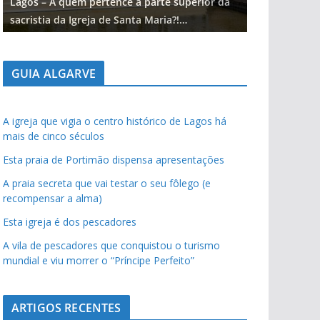
Lagos – A quem pertence a parte superior da
Lagos – A qu
sacristia da Igreja de Santa Maria?!…
sacristia da 
GUIA ALGARVE
A igreja que vigia o centro histórico de Lagos há
mais de cinco séculos
Esta praia de Portimão dispensa apresentações
A praia secreta que vai testar o seu fôlego (e
recompensar a alma)
Esta igreja é dos pescadores
A vila de pescadores que conquistou o turismo
mundial e viu morrer o “Príncipe Perfeito”
ARTIGOS RECENTES