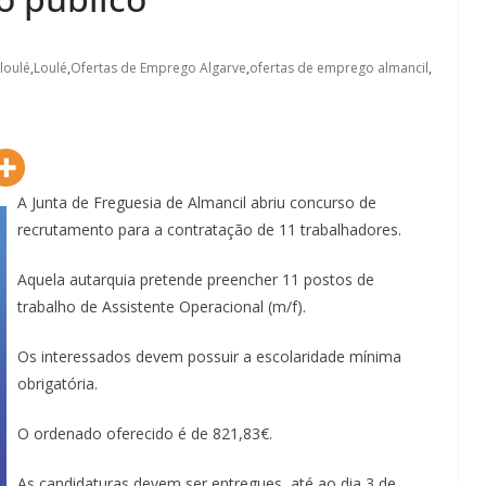
loulé
,
Loulé
,
Ofertas de Emprego Algarve
,
ofertas de emprego almancil
,
A Junta de Freguesia de Almancil abriu concurso de
recrutamento para a contratação de 11 trabalhadores.
Aquela autarquia pretende preencher 11 postos de
trabalho de Assistente Operacional (m/f).
Os interessados devem possuir a escolaridade mínima
obrigatória.
O ordenado oferecido é de 821,83€.
As candidaturas devem ser entregues, até ao dia 3 de