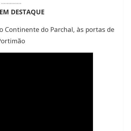
Lagos – A quem pertence a parte superior da
……………….
sacristia da Igreja de Santa Maria?!…
 EM DESTAQUE
o Continente do Parchal, às portas de
Portimão