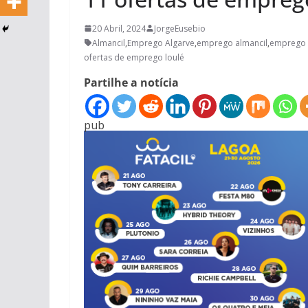
20 Abril, 2024
JorgeEusebio
Almancil
,
Emprego Algarve
,
emprego almancil
,
emprego 
ofertas de emprego loulé
Partilhe a notícia
pub