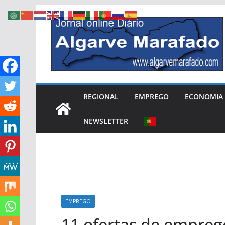
Skip
to
content
REGIONAL
EMPREGO
ECONOMIA
NEWSLETTER
EMPREGO
11 ofertas de empreg