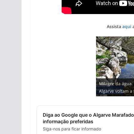
Assista
aqui
a
Projeto milionári
Foto do dia: uma
Tapas do mar a 3
Milagre da água.
milhões de euros
Tempestades rou
entre redes e fáb
gastronómica nas
Algarve voltam a 
hotéis (com vídeo
arribas em risco 
Diga ao Google que o Algarve Marafado
informação preferidas
Siga-nos para ficar informado