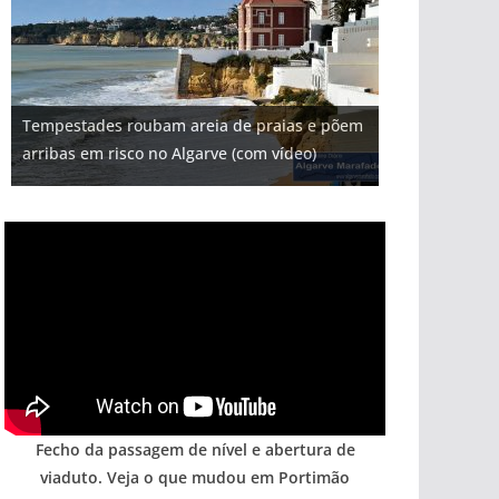
Projeto milionário: investimento de 108
Tempestades roubam areia de praias e põem
Milagre da água. Fontes emblemáticas do
milhões de euros na construção de dois
Tapas do mar a 3 euros cada. Nova rota
Foto do dia: uma cidade algarvia que cresceu
arribas em risco no Algarve (com vídeo)
Algarve voltam a ter vida (com vídeo)
hotéis (com vídeo)
gastronómica nasce no Algarve
entre redes e fábricas
Fecho da passagem de nível e abertura de
viaduto. Veja o que mudou em Portimão