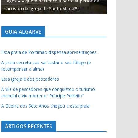
Lagos – A quem pertence a parte superior da
Lagos – A qu
sacristia da Igreja de Santa Maria?!…
sacristia da 
GUIA ALGARVE
Esta praia de Portimão dispensa apresentações
A praia secreta que vai testar o seu fôlego (e
recompensar a alma)
Esta igreja é dos pescadores
A vila de pescadores que conquistou o turismo
mundial e viu morrer o “Príncipe Perfeito”
A Guerra dos Sete Anos chegou a esta praia
ARTIGOS RECENTES