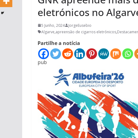
eletrónicos no Algarv
5 Junho, 2024
JorgeEusebio
Algarve
,
apreensão de cigarros eletrónicos
,
Destacament
Partilhe a notícia
pub