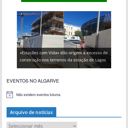
«Estações com Vida» dão origem a excesso de
construção nos terrenos da estação de Lagos
EVENTOS NO ALGARVE
Não existem eventos futuros.
A
v
i
s
Arquivo de notícias
o
A