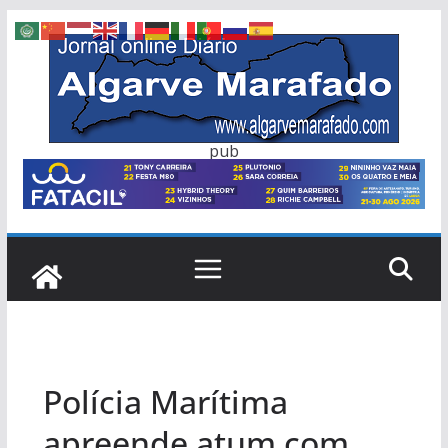
Skip
to
content
pub
Polícia Marítima
apreende atum com