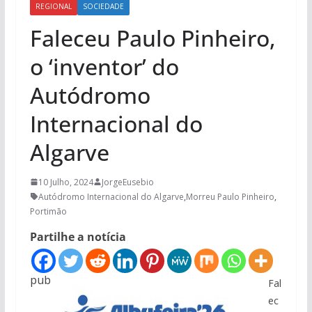
REGIONAL
SOCIEDADE
Faleceu Paulo Pinheiro,
o ‘inventor’ do
Autódromo
Internacional do
Algarve
10 Julho, 2024
JorgeEusebio
Autódromo Internacional do Algarve
,
Morreu Paulo Pinheiro
,
Portimão
Partilhe a notícia
pub
Fal
ec