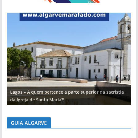
Lagos – A quem pertence a parte superior da sacristia
L
da Igreja de Santa Maria?!…
d
GUIA ALGARVE