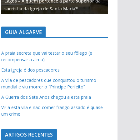
Lagos – A quem pertence a parte superior da
Lagos – A qu
sacristia da Igreja de Santa Maria?!…
sacristia da 
GUIA ALGARVE
A praia secreta que vai testar o seu fôlego (e
recompensar a alma)
Esta igreja é dos pescadores
A vila de pescadores que conquistou o turismo
mundial e viu morrer o “Príncipe Perfeito”
A Guerra dos Sete Anos chegou a esta praia
Vir a esta vila e não comer frango assado é quase
um crime
ARTIGOS RECENTES