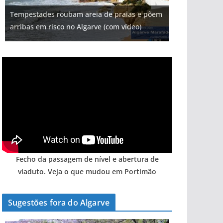
Projeto milionário: investimento de 108
Tempestades roubam areia de praias e põem
milhões de euros na construção de dois
Tapas do mar a 3 euros cada. Nova rota
Foto do dia: uma cidade algarvia que cresceu
Milagre da água. Fontes emblemáticas do
arribas em risco no Algarve (com vídeo)
hotéis (com vídeo)
gastronómica nasce no Algarve
entre redes e fábricas
Algarve voltam a ter vida (com vídeo)
Fecho da passagem de nível e abertura de
viaduto. Veja o que mudou em Portimão
Sugestões fora do Algarve