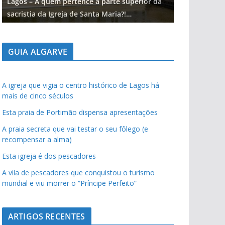
Lagos – A quem pertence a parte superior da
Lagos – A qu
sacristia da Igreja de Santa Maria?!…
sacristia da 
GUIA ALGARVE
A igreja que vigia o centro histórico de Lagos há
mais de cinco séculos
Esta praia de Portimão dispensa apresentações
A praia secreta que vai testar o seu fôlego (e
recompensar a alma)
Esta igreja é dos pescadores
A vila de pescadores que conquistou o turismo
mundial e viu morrer o “Príncipe Perfeito”
ARTIGOS RECENTES