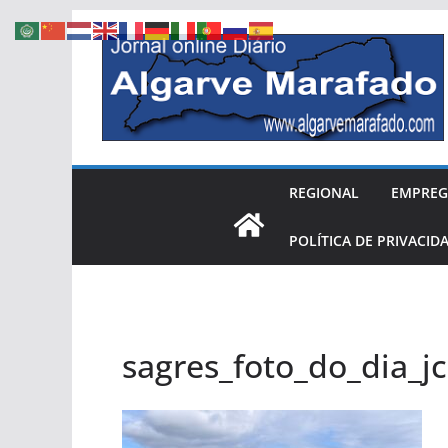
Skip
to
content
REGIONAL
EMPRE
POLÍTICA DE PRIVACID
sagres_foto_do_dia_j