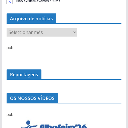
Não existem eventos futuros.
A
v
i
s
Arquivo de notícias
o
A
r
q
pub
u
i
v
o
Reportagens
d
e
n
OS NOSSOS VÍDEOS
o
t
pub
í
c