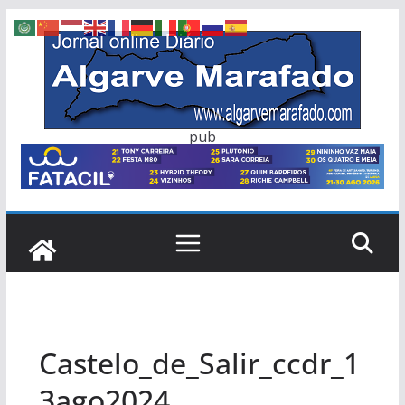
Skip
to
content
pub
Castelo_de_Salir_ccdr_1
3ago2024