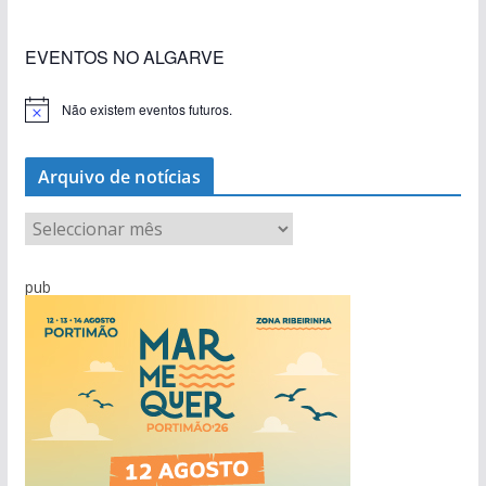
EVENTOS NO ALGARVE
Não existem eventos futuros.
A
v
i
s
Arquivo de notícias
o
A
r
q
pub
u
i
v
o
d
e
n