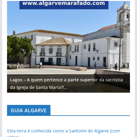
Lagos – A quem pertence a parte superior da sacristia
L
da Igreja de Santa Maria?!…
d
GUIA ALGARVE
Esta terra é conhecida como a Santorini do Algarve (com