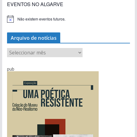
EVENTOS NO ALGARVE
Não existem eventos futuros.
A
v
i
s
Arquivo de notícias
o
A
r
q
pub
u
i
v
o
d
e
n
o
t