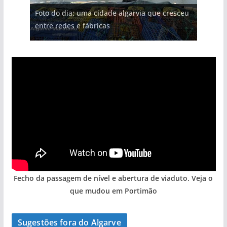
Projeto milionário: investimento de 108
Foto do dia: uma cidade algarvia que cresceu
Tapas do mar a 3 euros cada. Nova rota
Milagre da água. Fontes emblemáticas do
milhões de euros na construção de dois
Tempestades roubam areia de praias e põem
entre redes e fábricas
gastronómica nasce no Algarve
Algarve voltam a ter vida (com vídeo)
hotéis (com vídeo)
arribas em risco no Algarve (com vídeo)
Fecho da passagem de nível e abertura de viaduto. Veja o
que mudou em Portimão
Sugestões fora do Algarve