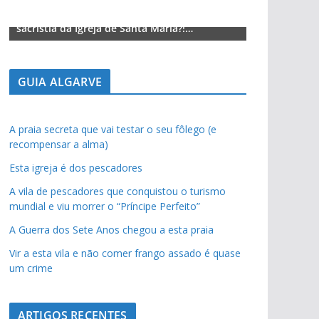
Lagos – A quem pertence a parte superior da
Lagos – A qu
sacristia da Igreja de Santa Maria?!…
sacristia da 
GUIA ALGARVE
A praia secreta que vai testar o seu fôlego (e
recompensar a alma)
Esta igreja é dos pescadores
A vila de pescadores que conquistou o turismo
mundial e viu morrer o “Príncipe Perfeito”
A Guerra dos Sete Anos chegou a esta praia
Vir a esta vila e não comer frango assado é quase
um crime
ARTIGOS RECENTES