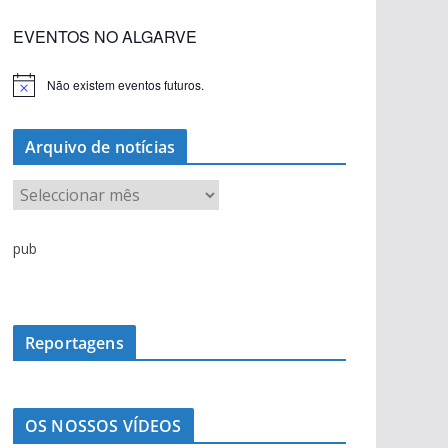
EVENTOS NO ALGARVE
Não existem eventos futuros.
A
v
i
s
Arquivo de notícias
o
A
r
q
pub
u
i
v
o
Reportagens
d
e
n
OS NOSSOS VÍDEOS
o