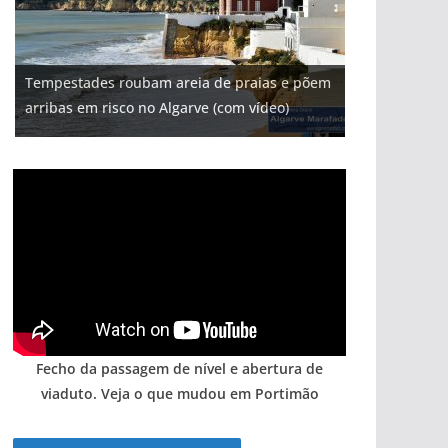
Projeto milionário: investimento de 108
Tempestades roubam areia de praias e põem
Milagre da água. Fontes emblemáticas do
Foto do dia: uma cidade algarvia que cresceu
milhões de euros na construção de dois
Tapas do mar a 3 euros cada. Nova rota
arribas em risco no Algarve (com vídeo)
Algarve voltam a ter vida (com vídeo)
entre redes e fábricas
hotéis (com vídeo)
gastronómica nasce no Algarve
Fecho da passagem de nível e abertura de
viaduto. Veja o que mudou em Portimão