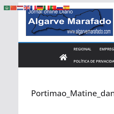
Skip
to
content
REGIONAL
EMPRE
POLÍTICA DE PRIVACID
Portimao_Matine_da