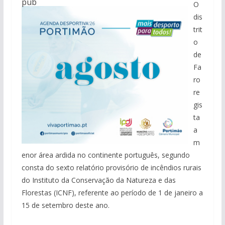
pub
O
dis
trit
o
de
Fa
ro
re
gis
ta
a
m
enor área ardida no continente português, segundo
consta do sexto relatório provisório de incêndios rurais
do Instituto da Conservação da Natureza e das
Florestas (ICNF), referente ao período de 1 de janeiro a
15 de setembro deste ano.