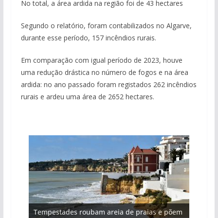
No total, a área ardida na região foi de 43 hectares
Segundo o relatório, foram contabilizados no Algarve,
durante esse período, 157 incêndios rurais.
Em comparação com igual período de 2023, houve
uma redução drástica no número de fogos e na área
ardida: no ano passado foram registados 262 incêndios
rurais e ardeu uma área de 2652 hectares.
Projeto milionário: investimento de 108
Tempestades roubam areia de praias e põem
Foto do dia: uma cidade algarvia que cresceu
Milagre da água. Fontes emblemáticas do
milhões de euros na construção de dois
Tapas do mar a 3 euros cada. Nova rota