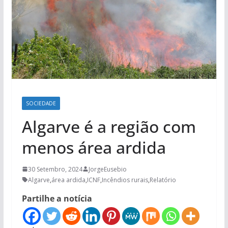
SOCIEDADE
Algarve é a região com
menos área ardida
30 Setembro, 2024
JorgeEusebio
Algarve
,
área ardida
,
ICNF
,
Incêndios rurais
,
Relatório
Partilhe a notícia