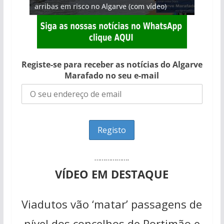
arribas em risco no Algarve (com vídeo)
entre redes e fábricas
Algarve voltam a ter vida (com vídeo)
hotéis (com vídeo)
gastronómica nasce no Algarve
Registe-se para receber as notícias do Algarve
Marafado no seu e-mail
……………….
VÍDEO EM DESTAQUE
Viadutos vão ‘matar’ passagens de
nível dos concelhos de Portimão e