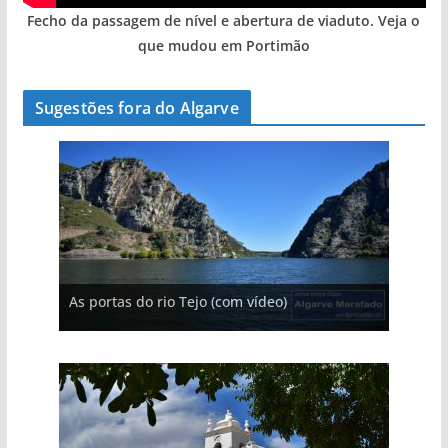
Fecho da passagem de nível e abertura de viaduto. Veja o
que mudou em Portimão
Sugestões fora do Algarve
A aldeia mais portuguesa de Portugal (com
As portas do rio Tejo (com vídeo)
A piscina natural com cascata
vídeo)