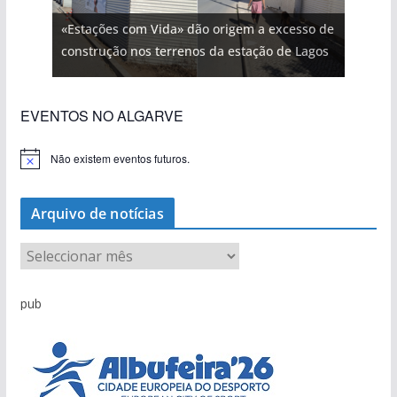
«Estações com Vida» dão origem a excesso de
construção nos terrenos da estação de Lagos
EVENTOS NO ALGARVE
Não existem eventos futuros.
A
v
i
s
Arquivo de notícias
o
A
r
q
pub
u
i
v
o