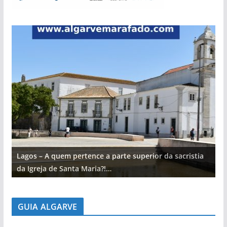
Lagos – A quem pertence a parte superior da sacristia
L
da Igreja de Santa Maria?!…
d
GUIA ALGARVE