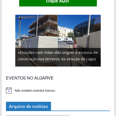
«Estações com Vida» dão origem a excesso de
construção nos terrenos da estação de Lagos
EVENTOS NO ALGARVE
Não existem eventos futuros.
A
v
i
s
Arquivo de notícias
o