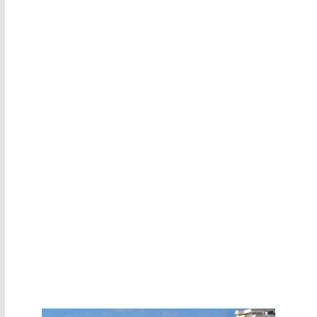
Três dias de festa em Bensafrim
Fado para ouvir à borla em terra típica do interior do Algarve
Segundo dia do Festival da Sardinha. Veja o programa
Registe-se para receber as notícias do Algarve Marafado
no seu e-mail
VISITE O NOSSO CANAL DE YOUTUBE
Notícias em destaque