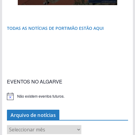
janela para a Ria Formosa
que respira autenticidade
natureza
do Algarve
destruída por um raio
costa e tanto por descobrir
TODAS AS NOTÍCIAS DE PORTIMÃO ESTÃO AQUI
«Estações com Vida» dão origem a excesso de
construção nos terrenos da estação de Lagos
EVENTOS NO ALGARVE
Não existem eventos futuros.
A
v
i
s
Arquivo de notícias
o
A