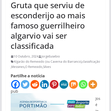
Gruta que serviu de
esconderijo ao mais
famoso guerrilheiro
algarvio vai ser
classificada
10 Outubro, 2024
JorgeEusebio
Algarão do Remexido (ou Caverna do Barranco)
,
classificação
,
Messines
,
O Remexido
,
Silves
Partilhe a notícia
pub
Jos
é
Jo