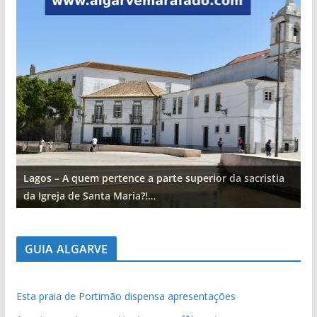
Lagos – A quem pertence a parte superior da sacristia
L
da Igreja de Santa Maria?!…
d
GUIA ALGARVE
Esta praia de Portimão dispensa apresentações