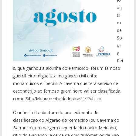
aq
ui
m
de
So
us
a
Rei
s, que ganhou a alcunha do Remexido, foi um famoso
guerrilheiro miguelista, na guerra civil entre
monárquicos e liberais. A caverna que terá servido de
esconderijo ao famoso guerrilheiro vai ser classificada
como Sítio/Monumento de Interesse Público.
O anúncio da abertura do procedimento de
classificação do Algarão do Remexido (ou Caverna do
Barranco), na margem esquerda do ribeiro Meirinho,
sítio do Barranco, a cerca de dois quilómetros de São