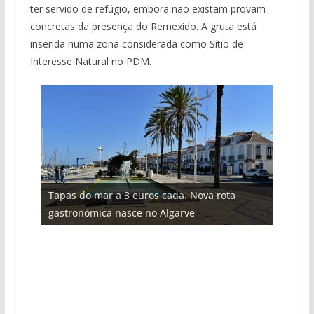
ter servido de refúgio, embora não existam provam
concretas da presença do Remexido. A gruta está
inserida numa zona considerada como Sítio de
Interesse Natural no PDM.
Projeto milionário: investimento de 108
Tapas do mar a 3 euros cada. Nova rota
Tempestades roubam areia de praias e põem
milhões de euros na construção de dois
Foto do dia: uma cidade algarvia que cresceu
Milagre da água. Fontes emblemáticas do
gastronómica nasce no Algarve
arribas em risco no Algarve (com vídeo)
hotéis (com vídeo)
entre redes e fábricas
Algarve voltam a ter vida (com vídeo)