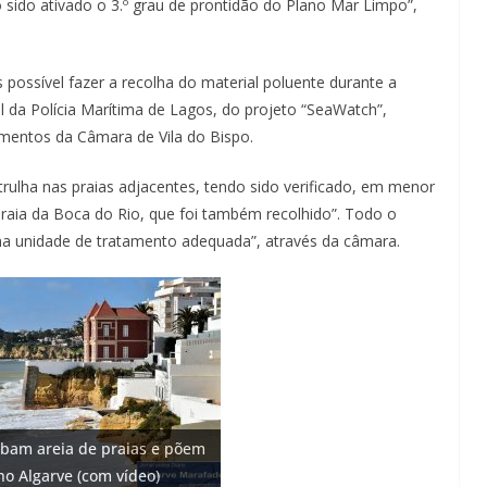
sido ativado o 3.º grau de prontidão do Plano Mar Limpo”,
as possível fazer a recolha do material poluente durante a
da Polícia Marítima de Lagos, do projeto “SeaWatch”,
lementos da Câmara de Vila do Bispo.
ulha nas praias adjacentes, tendo sido verificado, em menor
Praia da Boca do Rio, que foi também recolhido”. Todo o
ma unidade de tratamento adequada”, através da câmara.
o: investimento de 108
bam areia de praias e põem
 na construção de dois
 Fontes emblemáticas do
 euros cada. Nova rota
 cidade algarvia que cresceu
no Algarve (com vídeo)
)
ter vida (com vídeo)
ce no Algarve
ricas