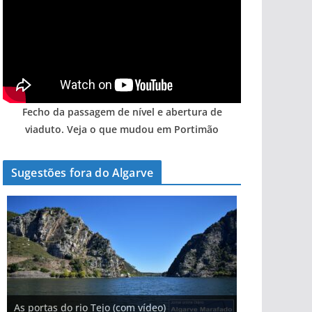
Fecho da passagem de nível e abertura de
viaduto. Veja o que mudou em Portimão
Sugestões fora do Algarve
A aldeia mais portuguesa de Portugal (com
As portas do rio Tejo (com vídeo)
vídeo)
A piscina natural com cascata