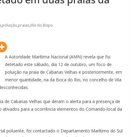
a
,
poluição
,
praias
,
Vila do Bispo
A Autoridade Marítima Nacional (AMN) revela que foi
detetado este sábado, dia 12 de outubro, um foco de
poluição na praia de Cabanas Velhas e posteriormente, em
menor quantidade, na da Boca do Rio, no concelho de Vila
 desconhecidas.
ia de Cabanas Velhas que deram o alerta para a presença de
Lagos – A quem pertence a parte superior da
do ativados para a ocorrência elementos do Comando-local da
sacristia da Igreja de Santa Maria?!…
rial poluente, foi contactado o Departamento Marítimo do Sul