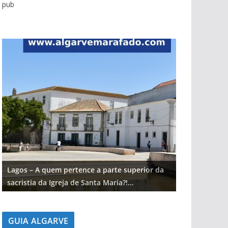
pub
Lagos – A quem pertence a parte superior da
Lagos – A qu
sacristia da Igreja de Santa Maria?!…
sacristia da 
GUIA ALGARVE