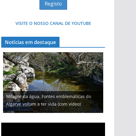
VISITE O NOSSO CANAL DE YOUTUBE
Notícias em destaque
Milagre da água. Fontes emblemáticas do
Algarve voltam a ter vida (com vídeo)