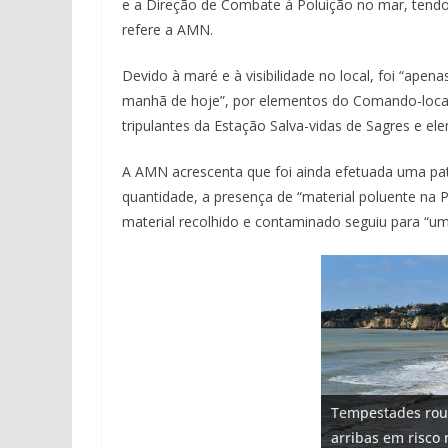
e a Direção de Combate à Poluição no mar, tendo 
refere a AMN.
Devido à maré e à visibilidade no local, foi “apen
manhã de hoje”, por elementos do Comando-local 
tripulantes da Estação Salva-vidas de Sagres e e
A AMN acrescenta que foi ainda efetuada uma patr
quantidade, a presença de “material poluente na 
material recolhido e contaminado seguiu para “u
Projeto milionári
Tempestades rou
milhões de euros
Milagre da água.
Tapas do mar a 3
Foto do dia: uma
arribas em risco 
hotéis (com vídeo
Algarve voltam a 
gastronómica nas
entre redes e fáb