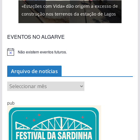
«Estações com Vida» dão origem a excesso de
construção nos terrenos da estação de Lagos
EVENTOS NO ALGARVE
Não existem eventos futuros.
A
v
i
s
Arquivo de notícias
o
A
r
q
pub
u
i
v
o
d