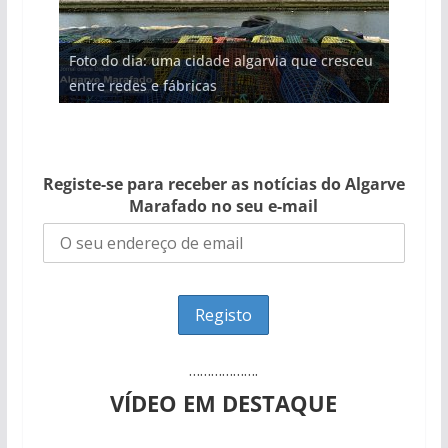
Projeto milionário: investimento de 108
Foto do dia: uma cidade algarvia que cresceu
Tempestades roubam areia de praias e põem
Tapas do mar a 3 euros cada. Nova rota
milhões de euros na construção de dois
Milagre da água. Fontes emblemáticas do
entre redes e fábricas
arribas em risco no Algarve (com vídeo)
gastronómica nasce no Algarve
hotéis (com vídeo)
Algarve voltam a ter vida (com vídeo)
Registe-se para receber as notícias do Algarve
Marafado no seu e-mail
……………….
VÍDEO EM DESTAQUE