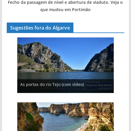
Fecho da passagem de nível e abertura de viaduto. Veja o
que mudou em Portimão
Sugestões fora do Algarve
A aldeia mais portuguesa de Portugal (com
As portas do rio Tejo (com vídeo)
A piscina natural com cascata
vídeo)