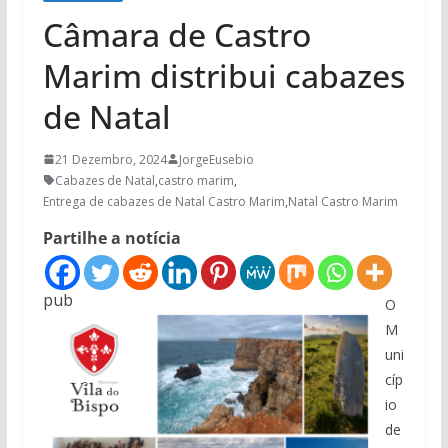
Câmara de Castro
Marim distribui cabazes
de Natal
21 Dezembro, 2024
JorgeEusebio
Cabazes de Natal
,
castro marim
,
Entrega de cabazes de Natal Castro Marim
,
Natal Castro Marim
Partilhe a notícia
pub
O
M
uni
cíp
io
de