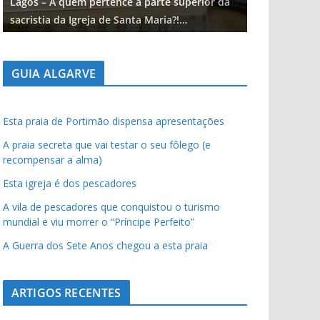
Lagos – A quem pertence a parte superior da
Lagos – A qu
sacristia da Igreja de Santa Maria?!…
sacristia da 
GUIA ALGARVE
Esta praia de Portimão dispensa apresentações
A praia secreta que vai testar o seu fôlego (e
recompensar a alma)
Esta igreja é dos pescadores
A vila de pescadores que conquistou o turismo
mundial e viu morrer o “Príncipe Perfeito”
A Guerra dos Sete Anos chegou a esta praia
ARTIGOS RECENTES