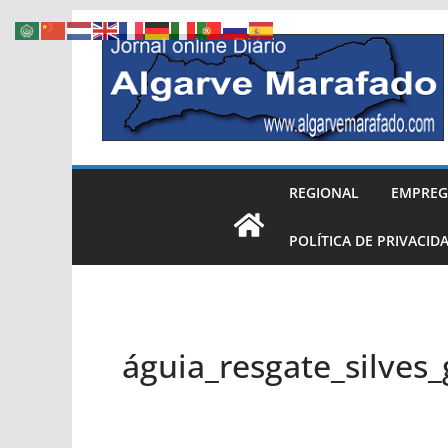
Skip
to
content
REGIONAL
EMPRE
POLÍTICA DE PRIVACID
águia_resgate_silves_