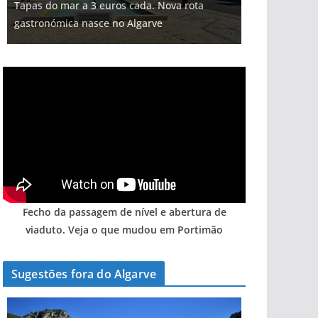
Tapas do mar a 3 euros cada. Nova rota
Milagre da água. Fontes emblemáticas do
Foto do dia: uma cidade algarvia que cresceu
milhões de euros na construção de dois
Tempestades roubam areia de praias e põem
gastronómica nasce no Algarve
Algarve voltam a ter vida (com vídeo)
entre redes e fábricas
hotéis (com vídeo)
arribas em risco no Algarve (com vídeo)
Fecho da passagem de nível e abertura de
viaduto. Veja o que mudou em Portimão
Sugestões fora do Algarve