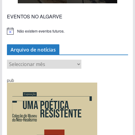
EVENTOS NO ALGARVE
Não existem eventos futuros.
A
v
i
s
Arquivo de notícias
o
A
r
q
pub
u
i
v
o
d
e
n