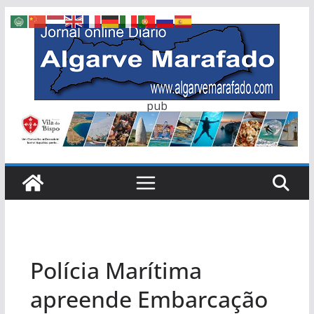
Skip
to
content
pub
Polícia Marítima
apreende Embarcação