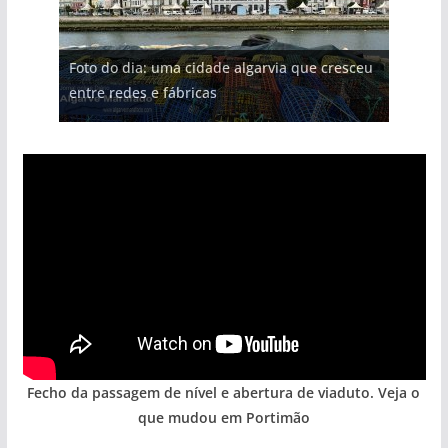
Projeto milionário: investimento de 108
Foto do dia: uma cidade algarvia que cresceu
Tapas do mar a 3 euros cada. Nova rota
Milagre da água. Fontes emblemáticas do
Tempestades roubam areia de praias e põem
milhões de euros na construção de dois
entre redes e fábricas
gastronómica nasce no Algarve
Algarve voltam a ter vida (com vídeo)
arribas em risco no Algarve (com vídeo)
hotéis (com vídeo)
Fecho da passagem de nível e abertura de viaduto. Veja o
que mudou em Portimão