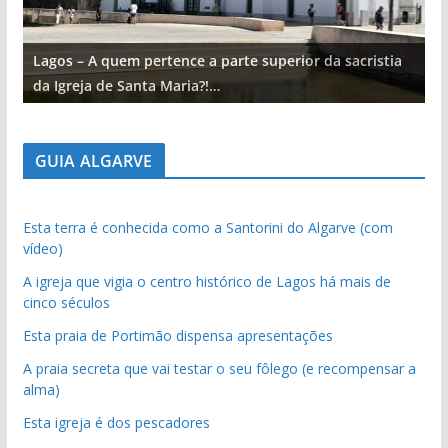
Lagos – A quem pertence a parte superior da sacristia
L
da Igreja de Santa Maria?!…
d
GUIA ALGARVE
Esta terra é conhecida como a Santorini do Algarve (com
vídeo)
A igreja que vigia o centro histórico de Lagos há mais de
cinco séculos
Esta praia de Portimão dispensa apresentações
A praia secreta que vai testar o seu fôlego (e recompensar a
alma)
Esta igreja é dos pescadores