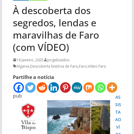
À descoberta dos
segredos, lendas e
maravilhas de Faro
(com VÍDEO)
19 Janeiro, 2025
JorgeEusebio
Algarve
,
Descoberta história de Faro
,
Faro
,
Vídeo Faro
Partilhe a notícia
pub
AS
SIS
TA
AO
VÍ