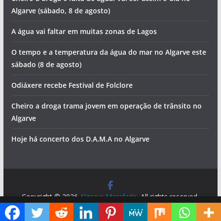
Algarve (sábado, 8 de agosto)
A água vai faltar em muitas zonas de Lagos
O tempo e a temperatura da água do mar no Algarve este
sábado (8 de agosto)
Odiáxere recebe Festival de Folclore
Cheiro a droga trama jovem em operação de trânsito no
Algarve
Hoje há concerto dos D.A.M.A no Algarve
Copyright © 2026
Algarve Marafado
. All rights reserved.
Theme:
ColorMag
by ThemeGrill. Powered by
WordPress
.
Diga ao Google que o Algarve Marafado é uma das suas fontes de informação preferidas