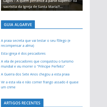
Lagos – A quem pertence a parte superior da
Lagos – A qu
sacristia da Igreja de Santa Maria?!…
sacristia da 
GUIA ALGARVE
A praia secreta que vai testar o seu fôlego (e
recompensar a alma)
Esta igreja é dos pescadores
A vila de pescadores que conquistou o turismo
mundial e viu morrer o “Príncipe Perfeito”
A Guerra dos Sete Anos chegou a esta praia
Vir a esta vila e não comer frango assado é quase
um crime
ARTIGOS RECENTES