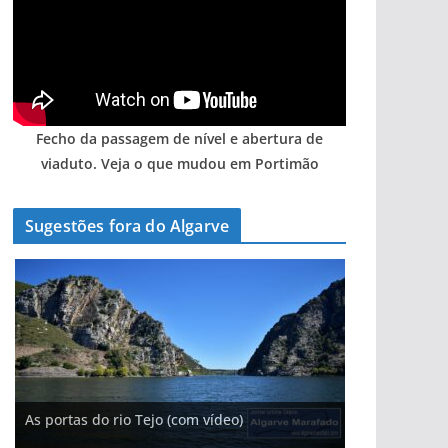
Fecho da passagem de nível e abertura de
viaduto. Veja o que mudou em Portimão
Sugestões fora do Algarve
A aldeia mais portuguesa de Portugal (com
As portas do rio Tejo (com vídeo)
vídeo)
A piscina natural com cascata
Foto do dia: o Algarve tem mais de 200 km de