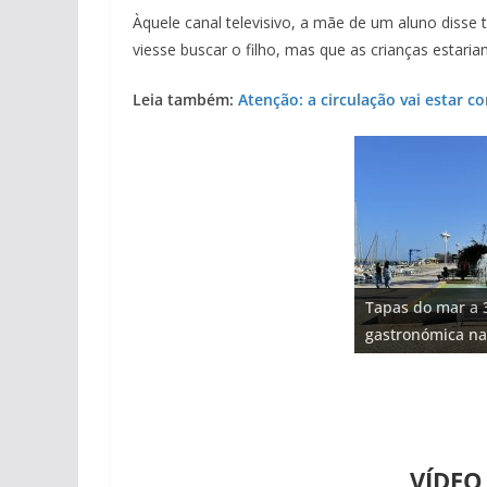
Àquele canal televisivo, a mãe de um aluno disse 
viesse buscar o filho, mas que as crianças estar
Leia também:
Atenção: a circulação vai estar 
Projeto milionár
Tapas do mar a 3
Foto do dia: uma
milhões de euro
Milagre da água
Tempestades rou
gastronómica na
entre redes e fá
hotéis (com víde
Algarve voltam a
arribas em risco
VÍDEO