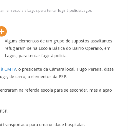
ram em escola e Lagos para tentar fugir à polícia
,
Lagos
Alguns elementos de um grupo de supostos assaltantes
refugiaram-se na Escola Básica do Bairro Operário, em
Lagos – A quem pertence a parte superior da
Lagos, para tentar fugir à polícia.
sacristia da Igreja de Santa Maria?!…
e à CMTV
, o presidente da Câmara local, Hugo Pereira, disse
gir, de carro, a elementos da PSP.
entraram na referida escola para se esconder, mas a ação
PSP.
 transportado para uma unidade hospitalar.