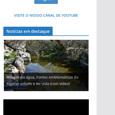
VISITE O NOSSO CANAL DE YOUTUBE
Notícias em destaque
Milagre da água. Fontes emblemáticas do
Algarve voltam a ter vida (com vídeo)