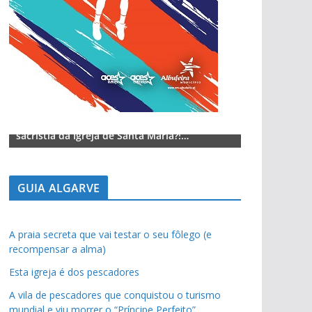
Lagos – A quem pertence a parte superior da
Lagos – A qu
sacristia da Igreja de Santa Maria?!…
sacristia da 
GUIA ALGARVE
A praia secreta que vai testar o seu fôlego (e
recompensar a alma)
Esta igreja é dos pescadores
A vila de pescadores que conquistou o turismo
mundial e viu morrer o “Príncipe Perfeito”