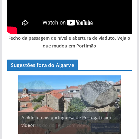
Fecho da passagem de nível e abertura de viaduto. Veja o
que mudou em Portimão
Sugestões fora do Algarve
A aldeia mais portuguesa de Portugal (com
vídeo)
As portas do rio Tejo (com vídeo)
A piscina natural com cascata