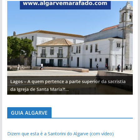
Lagos – A quem pertence a parte superior da sacristia
L
da Igreja de Santa Maria?!…
d
GUIA ALGARVE
Dizem que esta é a Santorini do Algarve (com vídeo)