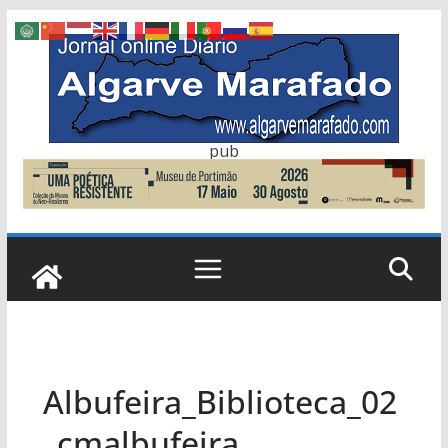
Skip
to
content
pub
Albufeira_Biblioteca_02
_cmalbufeira