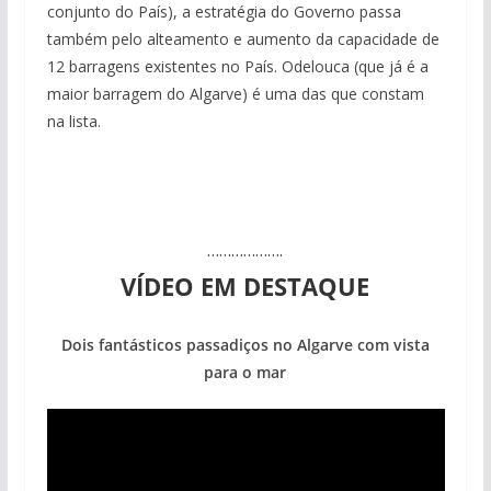
conjunto do País), a estratégia do Governo passa
também pelo alteamento e aumento da capacidade de
12 barragens existentes no País. Odelouca (que já é a
Projeto milionário: investimento de 108
maior barragem do Algarve) é uma das que constam
Milagre da água. Fontes emblemáticas do
milhões de euros na construção de dois
Tapas do mar a 3 euros cada. Nova rota
Foto do dia: uma cidade algarvia que cresceu
Tempestades roubam areia de praias e põem
na lista.
Algarve voltam a ter vida (com vídeo)
hotéis (com vídeo)
gastronómica nasce no Algarve
entre redes e fábricas
arribas em risco no Algarve (com vídeo)
……………….
VÍDEO EM DESTAQUE
Dois fantásticos passadiços no Algarve com vista
para o mar