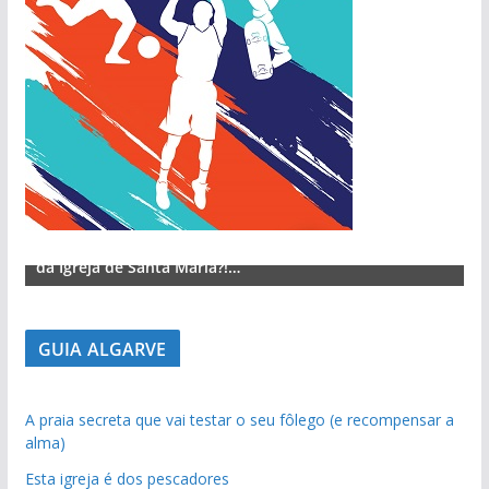
Lagos – A quem pertence a parte superior da sacristia
L
da Igreja de Santa Maria?!…
d
GUIA ALGARVE
pub
pub
A praia secreta que vai testar o seu fôlego (e recompensar a
alma)
pub
Esta igreja é dos pescadores