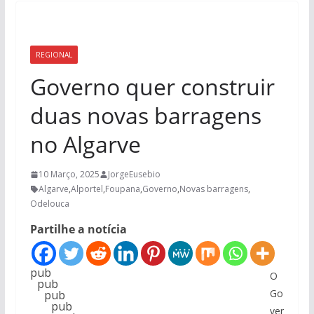
REGIONAL
Governo quer construir
duas novas barragens
no Algarve
10 Março, 2025
JorgeEusebio
Algarve
,
Alportel
,
Foupana
,
Governo
,
Novas barragens
,
Odelouca
Partilhe a notícia
pub
O
pub
Go
pub
pub
ver