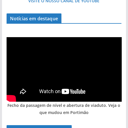
VISITE O NOSSO CANAL DE YOUTUBE
Milagre da água. Fontes emblemáticas do
Notícias em destaque
Algarve voltam a ter vida (com vídeo)
Fecho da passagem de nível e abertura de viaduto. Veja o
que mudou em Portimão
A aldeia mais portuguesa de Portugal (com