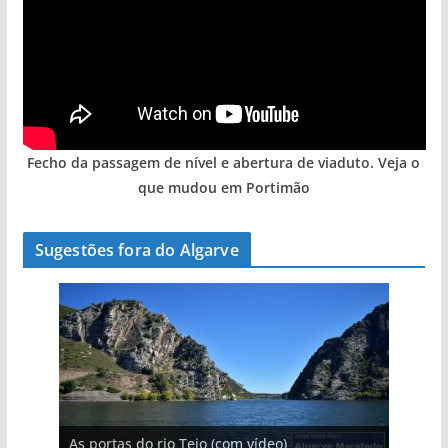
Fecho da passagem de nível e abertura de viaduto. Veja o
que mudou em Portimão
Sugestões fora do Algarve
A aldeia mais portuguesa de Portugal (com
As portas do rio Tejo (com vídeo)
A piscina natural com cascata
vídeo)