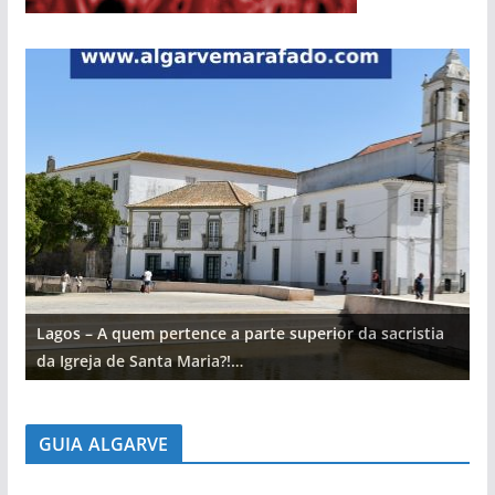
Lagos – A quem pertence a parte superior da sacristia
L
da Igreja de Santa Maria?!…
d
GUIA ALGARVE