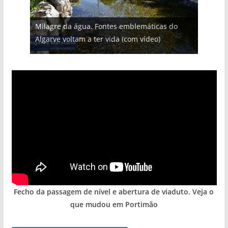
Projeto milionário: investimento de 108
Milagre da água. Fontes emblemáticas do
Tapas do mar a 3 euros cada. Nova rota
milhões de euros na construção de dois
Tempestades roubam areia de praias e põem
Foto do dia: uma cidade algarvia que cresceu
Algarve voltam a ter vida (com vídeo)
gastronómica nasce no Algarve
hotéis (com vídeo)
arribas em risco no Algarve (com vídeo)
entre redes e fábricas
Fecho da passagem de nível e abertura de viaduto. Veja o
que mudou em Portimão