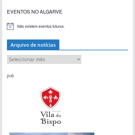
EVENTOS NO ALGARVE
Não existem eventos futuros.
A
v
i
s
Arquivo de notícias
o
A
r
q
pub
u
i
v
o
d
e
n
o