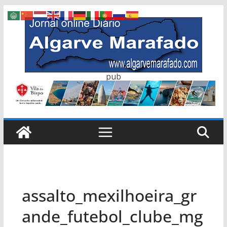
Skip
to
content
pub
assalto_mexilhoeira_gr
ande_futebol_clube_mg