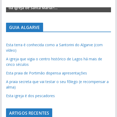
Lagos – A quem pertence a parte superior da sacristia
L
da Igreja de Santa Maria?!…
d
GUIA ALGARVE
Esta terra é conhecida como a Santorini do Algarve (com
vídeo)
A igreja que vigia o centro histórico de Lagos há mais de
cinco séculos
Esta praia de Portimão dispensa apresentações
A praia secreta que vai testar o seu fôlego (e recompensar a
alma)
Esta igreja é dos pescadores
ARTIGOS RECENTES