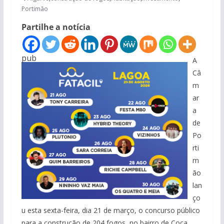
Portimão
Partilhe a notícia
pub
A
Câ
m
ar
a
de
Po
rti
m
ão
lan
ço
u esta sexta-feira, dia 21 de março, o concurso público
para a construção de 204 fogos, no bairro de Coca