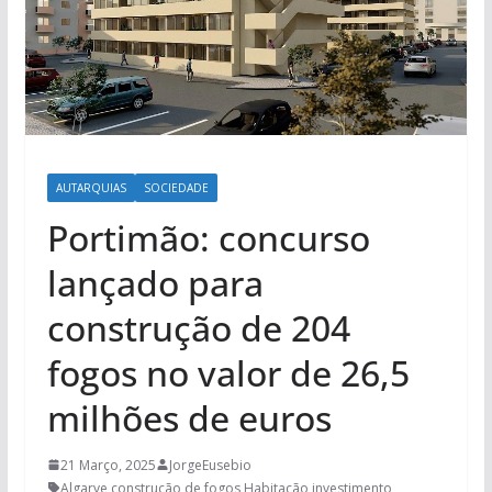
AUTARQUIAS
SOCIEDADE
Portimão: concurso
lançado para
construção de 204
fogos no valor de 26,5
milhões de euros
21 Março, 2025
JorgeEusebio
Algarve
,
construção de fogos
,
Habitação
,
investimento
,