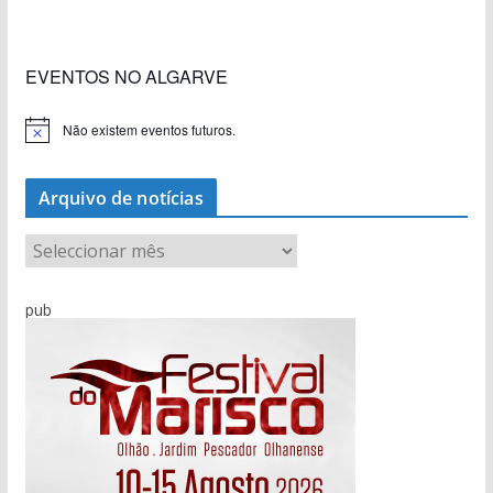
EVENTOS NO ALGARVE
Não existem eventos futuros.
A
v
i
s
Arquivo de notícias
o
A
r
q
pub
u
i
v
o
d
e