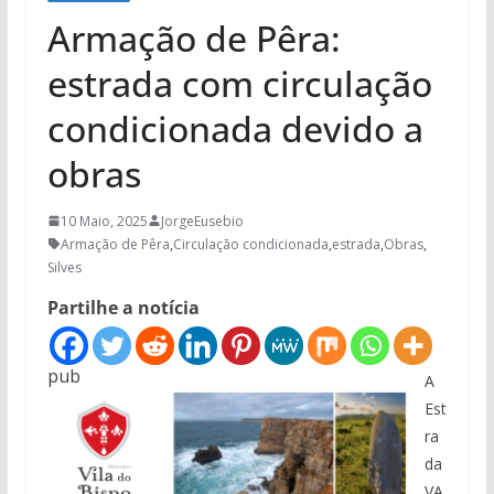
Armação de Pêra:
estrada com circulação
condicionada devido a
obras
10 Maio, 2025
JorgeEusebio
Armação de Pêra
,
Circulação condicionada
,
estrada
,
Obras
,
Silves
Partilhe a notícia
pub
A
Est
ra
da
VA