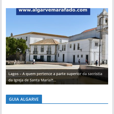
Lagos – A quem pertence a parte superior da sacristia
L
da Igreja de Santa Maria?!…
d
GUIA ALGARVE