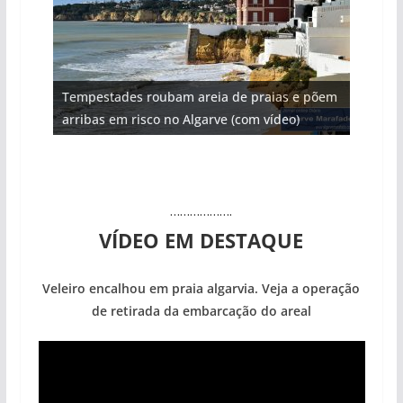
Projeto milionário: investimento de 108
Tempestades roubam areia de praias e põem
Milagre da água. Fontes emblemáticas do
Foto do dia: uma cidade algarvia que cresceu
Tapas do mar a 3 euros cada. Nova rota
milhões de euros na construção de dois
arribas em risco no Algarve (com vídeo)
Algarve voltam a ter vida (com vídeo)
entre redes e fábricas
gastronómica nasce no Algarve
hotéis (com vídeo)
……………….
VÍDEO EM DESTAQUE
Veleiro encalhou em praia algarvia. Veja a operação
de retirada da embarcação do areal