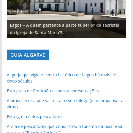
Lagos – A quem pertence a parte superior da sacristia
L
da Igreja de Santa Maria?!…
d
GUIA ALGARVE
A igreja que vigia o centro histórico de Lagos há mais de
cinco séculos
Esta praia de Portimão dispensa apresentações
A praia secreta que vai testar o seu fôlego (e recompensar a
alma)
Esta igreja é dos pescadores
A vila de pescadores que conquistou o turismo mundial e viu
morrer o “Príncipe Perfeito”