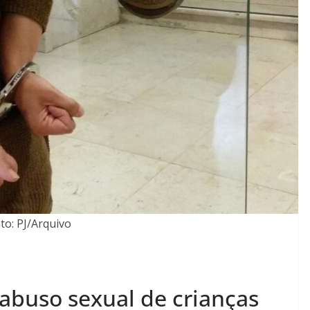
Lagos – A quem pertence a parte superior da
sacristia da Igreja de Santa Maria?!…
to: PJ/Arquivo
 abuso sexual de crianças