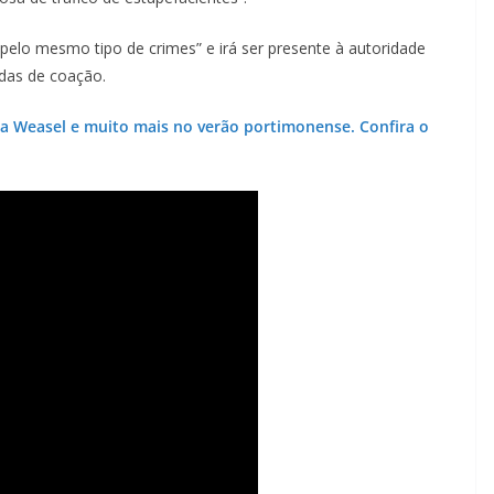
 pelo mesmo tipo de crimes” e irá ser presente à autoridade
idas de coação.
Da Weasel e muito mais no verão portimonense. Confira o