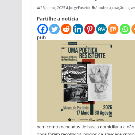
26 Junho, 2025
JorgeEusebio
Albufeira
,
coação agra
Partilhe a notícia
pub
bem como mandados de busca domiciliária e não do
onde foram recolhidos indícios da atividade crimin