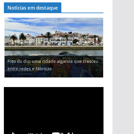
Notícias em destaque
Projeto milionário: investimento de 108
Foto do dia: uma cidade algarvia que cresceu
Milagre da água. Fontes emblemáticas do
Tempestades roubam areia de praias e põem
Tapas do mar a 3 euros cada. Nova rota
milhões de euros na construção de dois
entre redes e fábricas
Algarve voltam a ter vida (com vídeo)
arribas em risco no Algarve (com vídeo)
gastronómica nasce no Algarve
hotéis (com vídeo)