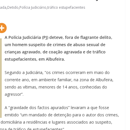
vada
,
Detido
,
Polícia Judiciário
,
tráfico estupefacientes
A Polícia Judiciária (PJ) deteve, fora de flagrante delito,
um homem suspeito de crimes de abuso sexual de
crianças agravado, de coação agravada e de tráfico
estupefacientes, em Albufeira.
Segundo a Judiciária, “os crimes ocorreram em maio do
corrente ano, em ambiente familiar, na zona de Albufeira,
sendo as vítimas, menores de 14 anos, conhecidas do
agressor”.
A “gravidade dos factos apurados” levaram a que fosse
emitido “um mandado de detenção para o autor dos crimes,
miciliária a residências e lugares associados ao suspeito,
osa de tráfico de estupefacientes”.