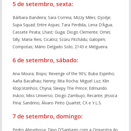
5 de setembro, sexta:
Bárbara Bandeira; Sara Correia; Mizzy Miles; Djodje;
Supa Squad; Entre Aspas; Tara Perdida, Lena D’Água;
Cassete Pirata; Lhast; Guga; Diogo Clemente; Omiri;
Silly; Maria Reis; Cicatriz; Scúru Fitchádu; Galopim;
Compotas; Mário Delgado Solo; 2143 e Melgueira.
6 de setembro, sábado:
Ana Moura; Bispo; Revenge of the 90’s; Buba Espinho;
Aaña Bacalhau; Nenny; Rita Rocha; Miguel Luz; Klin
Klop;Vizinhos; Chyna; Sleepy The Prince; Edmundo
Inácio; Miss Universo; Diogo Zambujo; Recante; Jéssica
Pina; Sandrino; Álvaro Pinto Quartet; CX e Y.L.S.
7 de setembro, domingo:
Pedro Abrunhosa; Dino D’Santiago com a Orquestra do