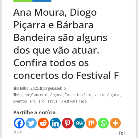
Ana Moura, Diogo
Piçarra e Bárbara
Bandeira são alguns
dos que vão atuar.
Confira todos os
concertos do Festival F
3 Julho, 2025
JorgeEusebio
Algarve
,
Concertos Algarve
,
Concertos Faro
,
eventos Algarve
,
Eventos Faro
,
Faro
,
Festival F
,
Festival F Faro
Partilhe a notícia
pub
Foi