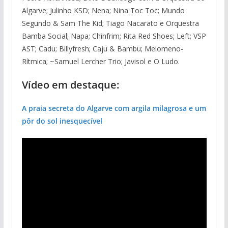
Algarve; Julinho KSD; Nena; Nina Toc Toc; Mundo
Segundo & Sam The Kid; Tiago Nacarato e Orquestra
Bamba Social; Napa; Chinfrim; Rita Red Shoes; Left; VSP
AST; Cadu; Billyfresh; Caju & Bambu; Melomeno-
Rítmica; ~Samuel Lercher Trio; Javisol e O Ludo.
Vídeo em destaque:
A praia secreta do Algarve com argila milagrosa e um
pôr do sol inesquecível