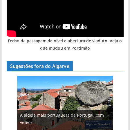
Fecho da passagem de nível e abertura de viaduto. Veja o
que mudou em Portimão
Sugestões fora do Algarve
A aldeia mais portuguesa de Portugal (com
vídeo)
A piscina natural com cascata
As portas do rio Tejo (com vídeo)