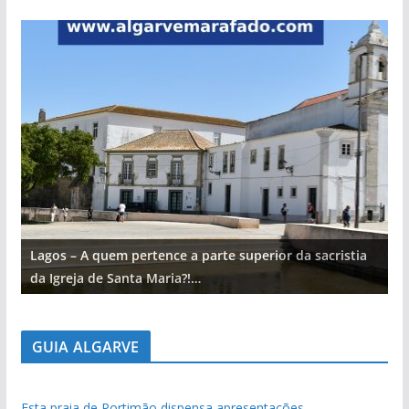
Lagos – A quem pertence a parte superior da sacristia
L
da Igreja de Santa Maria?!…
d
GUIA ALGARVE
Esta praia de Portimão dispensa apresentações