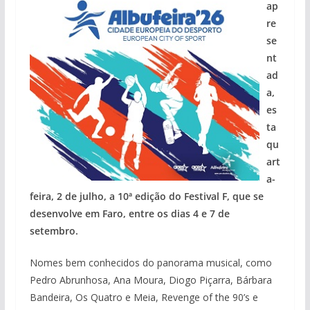
ap
re
se
nt
ad
a,
es
ta
qu
art
a-
feira, 2 de julho, a 10ª edição do Festival F, que se
desenvolve em Faro, entre os dias 4 e 7 de
setembro.
Nomes bem conhecidos do panorama musical, como
Pedro Abrunhosa, Ana Moura, Diogo Piçarra, Bárbara
Bandeira, Os Quatro e Meia, Revenge of the 90’s e