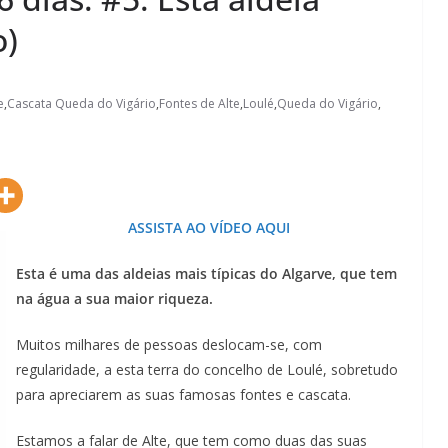
o)
e
,
Cascata Queda do Vigário
,
Fontes de Alte
,
Loulé
,
Queda do Vigário
,
ASSISTA AO VÍDEO AQUI
Esta é uma das aldeias mais típicas do Algarve, que tem
na água a sua maior riqueza.
Lagos – A quem pertence a parte superior da
Muitos milhares de pessoas deslocam-se, com
sacristia da Igreja de Santa Maria?!…
regularidade, a esta terra do concelho de Loulé, sobretudo
para apreciarem as suas famosas fontes e cascata.
Estamos a falar de Alte, que tem como duas das suas