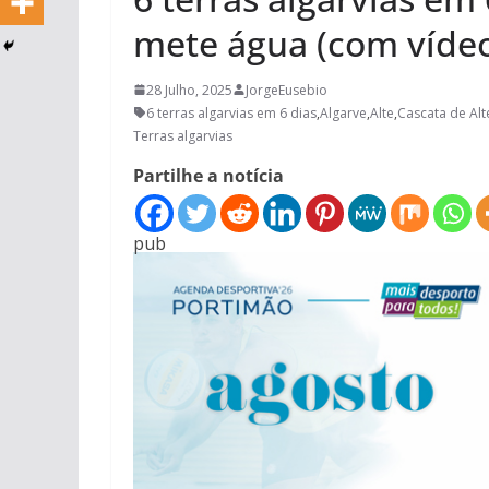
mete água (com víde
28 Julho, 2025
JorgeEusebio
6 terras algarvias em 6 dias
,
Algarve
,
Alte
,
Cascata de Alt
Terras algarvias
Partilhe a notícia
pub