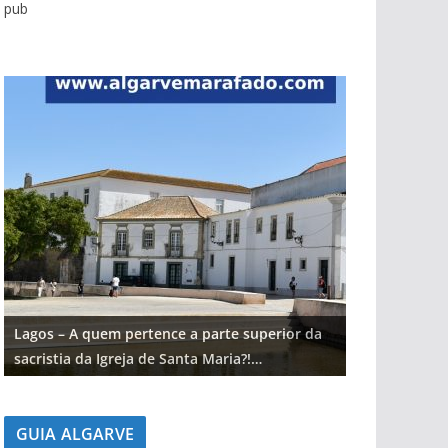
pub
Lagos – A quem pertence a parte superior da
Lagos – A qu
sacristia da Igreja de Santa Maria?!…
sacristia da 
GUIA ALGARVE