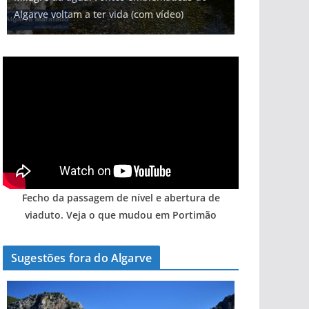
Algarve voltam a ter vida (com vídeo)
gastronómica nasce no Algarve
entre redes e fábricas
hotéis (com vídeo)
arribas em risco no Algarve (com vídeo)
Fecho da passagem de nível e abertura de
viaduto. Veja o que mudou em Portimão
Sugestões fora do Algarve