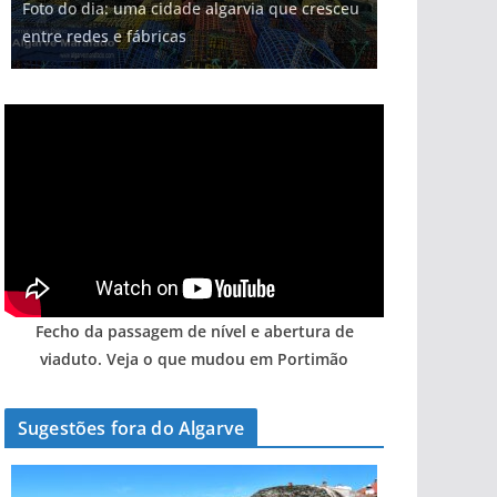
Foto do dia: uma cidade algarvia que cresceu
Milagre da água. Fontes emblemáticas do
milhões de euros na construção de dois
Tempestades roubam areia de praias e põem
Tapas do mar a 3 euros cada. Nova rota
entre redes e fábricas
Algarve voltam a ter vida (com vídeo)
hotéis (com vídeo)
arribas em risco no Algarve (com vídeo)
gastronómica nasce no Algarve
Fecho da passagem de nível e abertura de
viaduto. Veja o que mudou em Portimão
Sugestões fora do Algarve