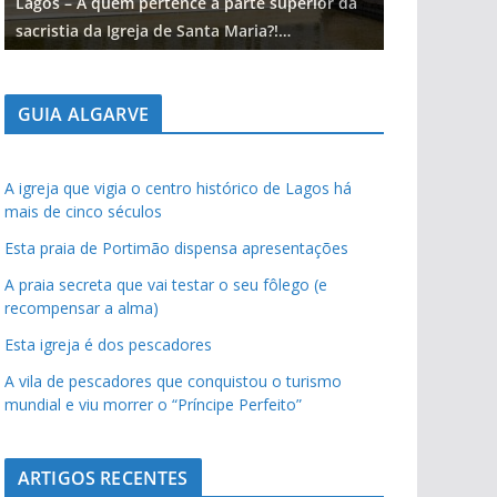
Lagos – A quem pertence a parte superior da
Lagos – A qu
sacristia da Igreja de Santa Maria?!…
sacristia da 
GUIA ALGARVE
A igreja que vigia o centro histórico de Lagos há
mais de cinco séculos
Esta praia de Portimão dispensa apresentações
A praia secreta que vai testar o seu fôlego (e
recompensar a alma)
Esta igreja é dos pescadores
A vila de pescadores que conquistou o turismo
mundial e viu morrer o “Príncipe Perfeito”
ARTIGOS RECENTES