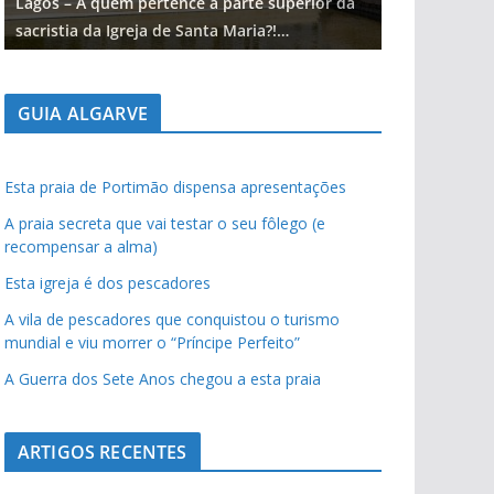
Lagos – A quem pertence a parte superior da
Lagos – A qu
sacristia da Igreja de Santa Maria?!…
sacristia da 
GUIA ALGARVE
Esta praia de Portimão dispensa apresentações
A praia secreta que vai testar o seu fôlego (e
recompensar a alma)
Esta igreja é dos pescadores
A vila de pescadores que conquistou o turismo
mundial e viu morrer o “Príncipe Perfeito”
A Guerra dos Sete Anos chegou a esta praia
ARTIGOS RECENTES