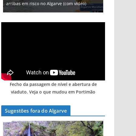
arribas em risco no Algarve (com vídeo)
entre redes e fábricas
Algarve voltam a ter vida (com vídeo)
hotéis (com vídeo)
gastronómica nasce no Algarve
Fecho da passagem de nível e abertura de
viaduto. Veja o que mudou em Portimão
Sugestões fora do Algarve