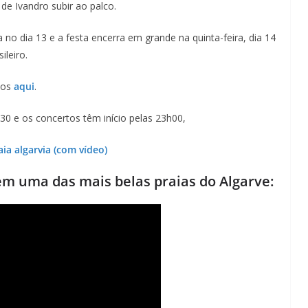
Lagos – A quem pertence a parte superior da
de Ivandro subir ao palco.
sacristia da Igreja de Santa Maria?!…
 no dia 13 e a festa encerra em grande na quinta-feira, dia 14
leiro.
dos
aqui
.
30 e os concertos têm início pelas 23h00,
ia algarvia (com vídeo)
em uma das mais belas praias do Algarve: