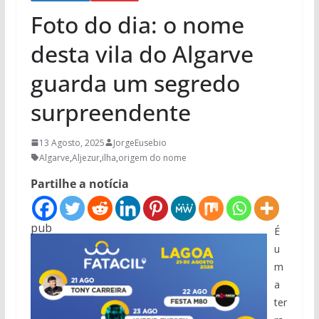
Foto do dia: o nome
desta vila do Algarve
guarda um segredo
surpreendente
13 Agosto, 2025
JorgeEusebio
Algarve
,
Aljezur
,
ilha
,
origem do nome
Partilhe a notícia
pub
É
u
m
a
ter