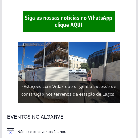
«Estações com Vida» dão origem a excesso de
construção nos terrenos da estação de Lagos
EVENTOS NO ALGARVE
Não existem eventos futuros.
A