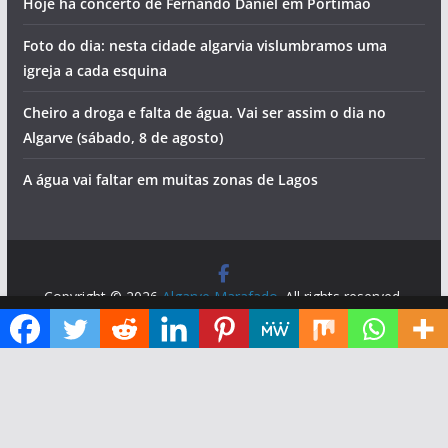
Hoje há concerto de Fernando Daniel em Portimão
Foto do dia: nesta cidade algarvia vislumbramos uma
igreja a cada esquina
Cheiro a droga e falta de água. Vai ser assim o dia no
Algarve (sábado, 8 de agosto)
A água vai faltar em muitas zonas de Lagos
Copyright © 2026
Algarve Marafado
. All rights reserved.
Theme:
ColorMag
by ThemeGrill. Powered by
WordPress
.
Diga ao Google que o Algarve Marafado é uma das suas fontes de informação preferidas