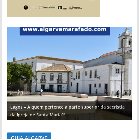
Lagos – A quem pertence a parte superior da sacristia
L
da Igreja de Santa Maria?!…
d
GUIA ALGARVE