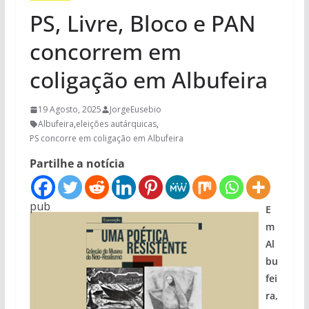
PS, Livre, Bloco e PAN
concorrem em
coligação em Albufeira
19 Agosto, 2025
JorgeEusebio
Albufeira
,
eleições autárquicas
,
PS concorre em coligação em Albufeira
Partilhe a notícia
pub
E
m
Al
bu
fei
ra,