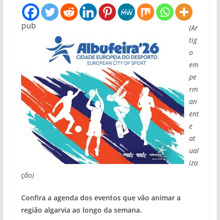
pub
(Ar
tig
o
em
pe
rm
an
ent
e
at
ual
iza
ção)
Confira a agenda dos eventos que vão animar a
região algarvia ao longo da semana.