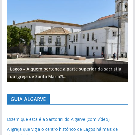
Lagos – A quem pertence a parte superior da sacristia
L
da Igreja de Santa Maria?!…
d
GUIA ALGARVE
Dizem que esta é a Santorini do Algarve (com vídeo)
A igreja que vigia o centro histórico de Lagos há mais de