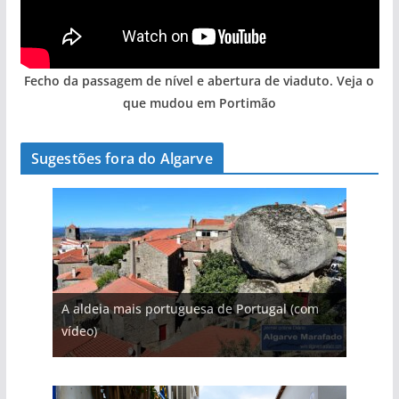
Fecho da passagem de nível e abertura de viaduto. Veja o
que mudou em Portimão
Sugestões fora do Algarve
A aldeia mais portuguesa de Portugal (com
vídeo)
A piscina natural com cascata
As portas do rio Tejo (com vídeo)