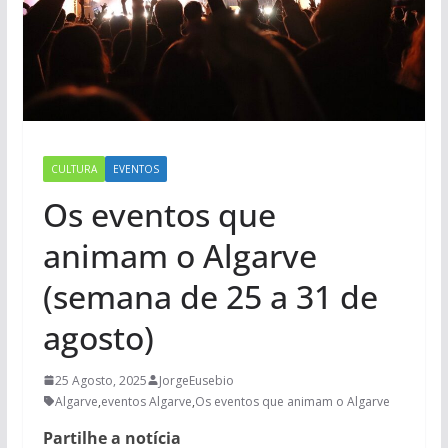
CULTURA
EVENTOS
Os eventos que
animam o Algarve
(semana de 25 a 31 de
agosto)
25 Agosto, 2025
JorgeEusebio
Algarve
,
eventos Algarve
,
Os eventos que animam o Algarve
Partilhe a notícia