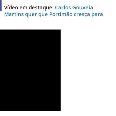
Vídeo em destaque:
Carlos Gouveia
Martins quer que Portimão cresça para