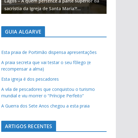
Lagos – A quem pertence a parte superior da
Lagos – A qu
sacristia da Igreja de Santa Maria?!…
sacristia da 
GUIA ALGARVE
Esta praia de Portimão dispensa apresentações
A praia secreta que vai testar o seu fôlego (e
recompensar a alma)
Esta igreja é dos pescadores
A vila de pescadores que conquistou o turismo
mundial e viu morrer o “Príncipe Perfeito”
A Guerra dos Sete Anos chegou a esta praia
ARTIGOS RECENTES