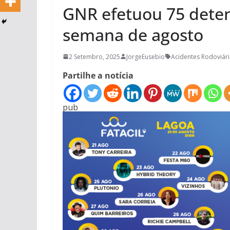
GNR efetuou 75 deten
semana de agosto
2 Setembro, 2025
JorgeEusebio
Acidentes Rodoviár
Partilhe a notícia
pub