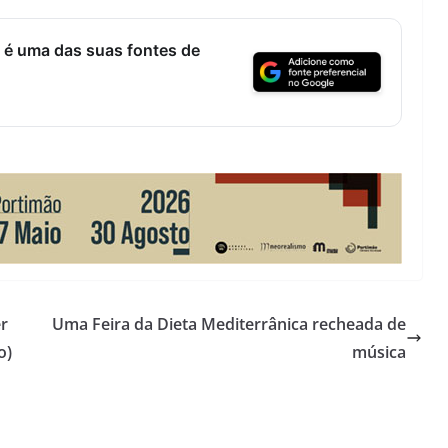
Lagos – A quem pertence a parte superior da
sacristia da Igreja de Santa Maria?!…
 é uma das suas fontes de
er
Uma Feira da Dieta Mediterrânica recheada de
o)
música