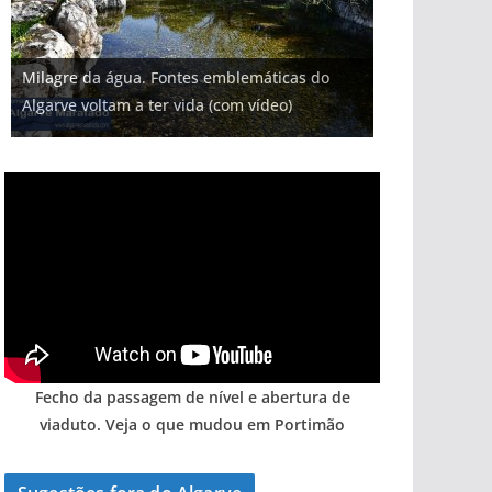
Projeto milionário: investimento de 108
Milagre da água. Fontes emblemáticas do
Tapas do mar a 3 euros cada. Nova rota
Foto do dia: uma cidade algarvia que cresceu
milhões de euros na construção de dois
Tempestades roubam areia de praias e põem
Algarve voltam a ter vida (com vídeo)
gastronómica nasce no Algarve
entre redes e fábricas
hotéis (com vídeo)
arribas em risco no Algarve (com vídeo)
Fecho da passagem de nível e abertura de
viaduto. Veja o que mudou em Portimão