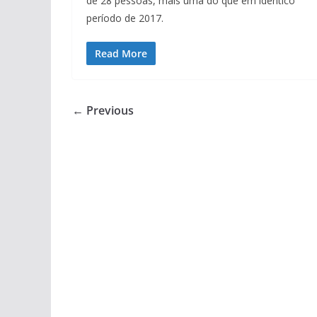
de 28 pessoas, mais uma do que em idêntico
período de 2017.
Read More
← Previous