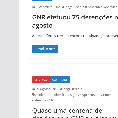
2 Setembro, 2025
JorgeEusebio
Acidentes Rodoviár
GNR efetuou 75 detenções n
agosto
A GNR efetuou 75 detenções no Algarve, por diver
Read More
REGIONAL
SOCIEDADE
19 Agosto, 2025
JorgeEusebio
Acidentes Rodoviários
,
Algarve
,
Apreensões
,
Crimes
,
detenções
,
GNR
Quase uma centena de