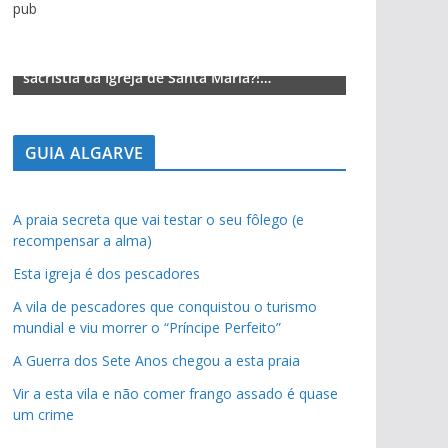
pub
Lagos – A quem pertence a parte superior da
Lagos – A qu
sacristia da Igreja de Santa Maria?!…
sacristia da 
GUIA ALGARVE
A praia secreta que vai testar o seu fôlego (e
recompensar a alma)
Esta igreja é dos pescadores
A vila de pescadores que conquistou o turismo
mundial e viu morrer o “Príncipe Perfeito”
A Guerra dos Sete Anos chegou a esta praia
Vir a esta vila e não comer frango assado é quase
um crime