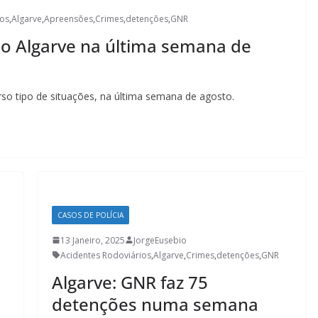
ios
,
Algarve
,
Apreensões
,
Crimes
,
detenções
,
GNR
Lagos – A quem pertence a parte superior da
o Algarve na última semana de
sacristia da Igreja de Santa Maria?!…
so tipo de situações, na última semana de agosto.
CASOS DE POLÍCIA
13 Janeiro, 2025
JorgeEusebio
Acidentes Rodoviários
,
Algarve
,
Crimes
,
detenções
,
GNR
Algarve: GNR faz 75
detenções numa semana