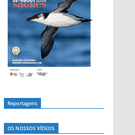
n
o
t
í
c
i
a
s
Reportagens
OS NOSSOS VÍDEOS