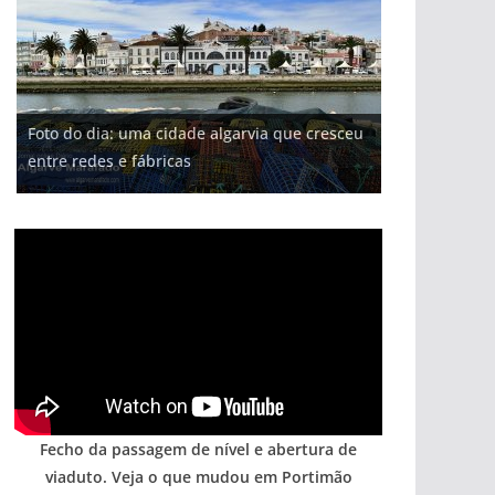
Projeto milionário: investimento de 108
Foto do dia: uma cidade algarvia que cresceu
Tapas do mar a 3 euros cada. Nova rota
milhões de euros na construção de dois
Tempestades roubam areia de praias e põem
Milagre da água. Fontes emblemáticas do
entre redes e fábricas
gastronómica nasce no Algarve
hotéis (com vídeo)
arribas em risco no Algarve (com vídeo)
Algarve voltam a ter vida (com vídeo)
Fecho da passagem de nível e abertura de
viaduto. Veja o que mudou em Portimão