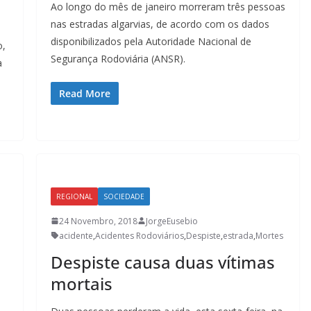
Ao longo do mês de janeiro morreram três pessoas
nas estradas algarvias, de acordo com os dados
disponibilizados pela Autoridade Nacional de
o,
Segurança Rodoviária (ANSR).
a
Read More
REGIONAL
SOCIEDADE
24 Novembro, 2018
JorgeEusebio
acidente
,
Acidentes Rodoviários
,
Despiste
,
estrada
,
Mortes
Despiste causa duas vítimas
mortais