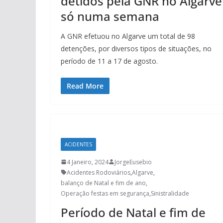
detidos pela GNR no Algarve
só numa semana
A GNR efetuou no Algarve um total de 98
detenções, por diversos tipos de situações, no
período de 11 a 17 de agosto.
Read More
ACIDENTES
4 Janeiro, 2024
JorgeEusebio
Acidentes Rodoviários
,
Algarve
,
balanço de Natal e fim de ano
,
Operação festas em segurança
,
Sinistralidade
Período de Natal e fim de