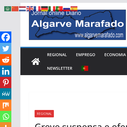
Skip
to
content
REGIONAL
EMPREGO
ECONOMIA
NEWSLETTER
REGIONAL
Greve suspensa e ofe