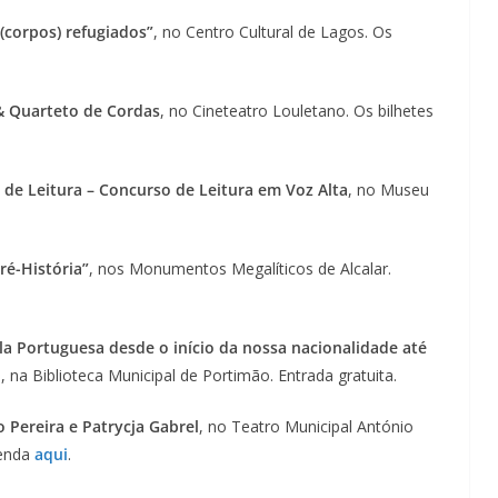
Lagos – A quem pertence a parte superior da
sacristia da Igreja de Santa Maria?!…
(corpos) refugiados”
, no Centro Cultural de Lagos. Os
 & Quarteto de Cordas
, no Cineteatro Louletano. Os bilhetes
 de Leitura – Concurso de Leitura em Voz Alta
, no Museu
ré-História”
, nos Monumentos Megalíticos de Alcalar.
la Portuguesa desde o início da nossa nacionalidade até
s, na Biblioteca Municipal de Portimão. Entrada gratuita.
 Pereira e Patrycja Gabrel
, no Teatro Municipal António
venda
aqui
.