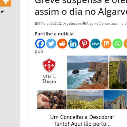
assim o dia no Algarv
9 Maio, 2026
JorgeEusebio
Algarve
,
Vai ser assim o d
Partilhe a notícia
pub