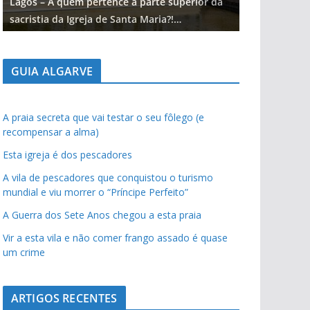
Lagos – A quem pertence a parte superior da
Lagos – A qu
sacristia da Igreja de Santa Maria?!…
sacristia da 
GUIA ALGARVE
A praia secreta que vai testar o seu fôlego (e
recompensar a alma)
Esta igreja é dos pescadores
A vila de pescadores que conquistou o turismo
mundial e viu morrer o “Príncipe Perfeito”
A Guerra dos Sete Anos chegou a esta praia
Vir a esta vila e não comer frango assado é quase
um crime
ARTIGOS RECENTES