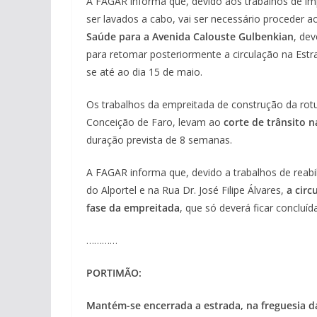
A FAGAR informa que, devido aos trabalhos de i
ser lavados a cabo, vai ser necessário proceder 
Saúde para a Avenida Calouste Gulbenkian
, dev
para retomar posteriormente a circulação na Est
se até ao dia 15 de maio.
Os trabalhos da empreitada de construção da ro
Conceição de Faro, levam ao
corte de trânsito n
duração prevista de 8 semanas.
A FAGAR informa que, devido a trabalhos de reabi
do Alportel e na Rua Dr. José Filipe Álvares,
a circ
fase da empreitada
, que só deverá ficar concluíd
…………
PORTIMÃO:
Mantém-se encerrada a estrada, na freguesia da