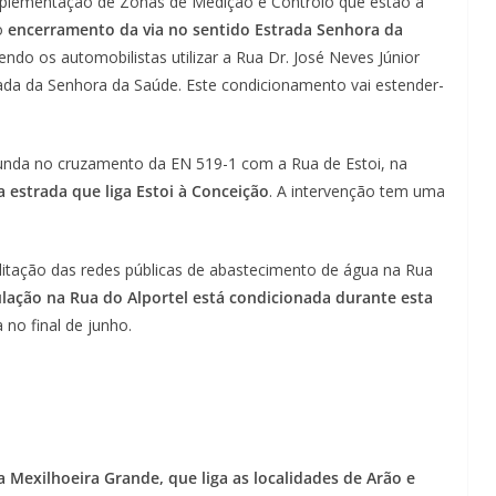
mplementação de Zonas de Medição e Controlo que estão a
ao
encerramento da via no sentido Estrada Senhora da
endo os automobilistas utilizar a Rua Dr. José Neves Júnior
rada da Senhora da Saúde. Este condicionamento vai estender-
tunda no cruzamento da EN 519-1 com a Rua de Estoi, na
a estrada que liga Estoi à Conceição
. A intervenção tem uma
litação das redes públicas de abastecimento de água na Rua
ulação na Rua do Alportel está condicionada durante esta
a no final de junho.
 Mexilhoeira Grande, que liga as localidades de Arão e